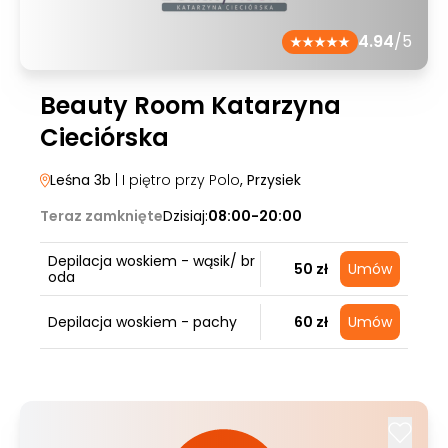
4.94
/5
Beauty Room Katarzyna
Cieciórska
Leśna 3b
| I piętro przy Polo
, Przysiek
Teraz zamknięte
Dzisiaj:
08:00-20:00
Depilacja woskiem - wąsik/ br
50 zł
Umów
oda
Depilacja woskiem - pachy
60 zł
Umów