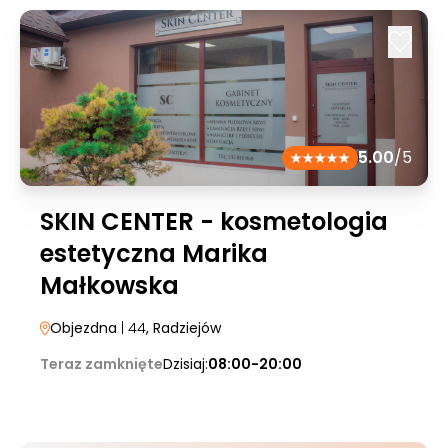
5.00
/5
SKIN CENTER - kosmetologia
estetyczna Marika
Małkowska
Objezdna
| 44
, Radziejów
Teraz zamknięte
Dzisiaj:
08:00-20:00