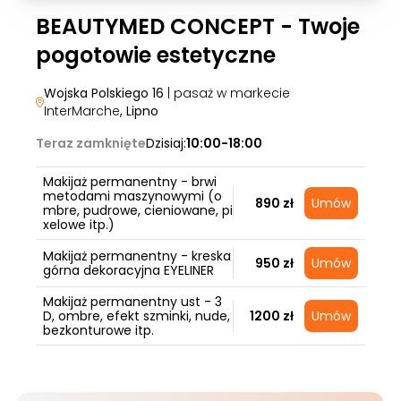
BEAUTYMED CONCEPT - Twoje
pogotowie estetyczne
Wojska Polskiego 16
| pasaż w markecie
InterMarche
, Lipno
Teraz zamknięte
Dzisiaj:
10:00-18:00
Makijaż permanentny - brwi
metodami maszynowymi (o
890 zł
Umów
mbre, pudrowe, cieniowane, pi
xelowe itp.)
Makijaż permanentny - kreska
950 zł
Umów
górna dekoracyjna EYELINER
Makijaż permanentny ust - 3
D, ombre, efekt szminki, nude,
1200 zł
Umów
bezkonturowe itp.