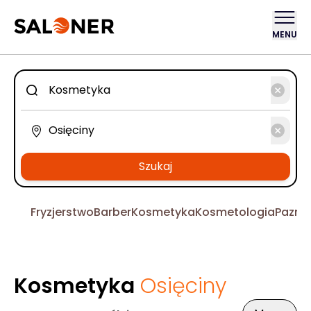
MENU
Szukaj
Fryzjerstwo
Barber
Kosmetyka
Kosmetologia
Pazno
Kosmetyka
Osięciny