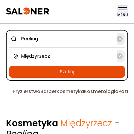
MENU
Szukaj
Fryzjerstwo
Barber
Kosmetyka
Kosmetologia
Pazno
Kosmetyka
Międzyrzecz
-