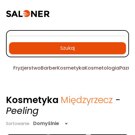
Szukaj
Fryzjerstwo
Barber
Kosmetyka
Kosmetologia
Pazno
Kosmetyka
Międzyrzecz
-
Peeling
Domyślnie
Sortowanie