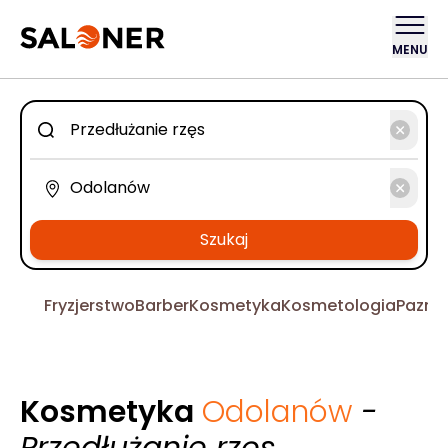
MENU
Szukaj
Fryzjerstwo
Barber
Kosmetyka
Kosmetologia
Pazno
Kosmetyka
Odolanów
-