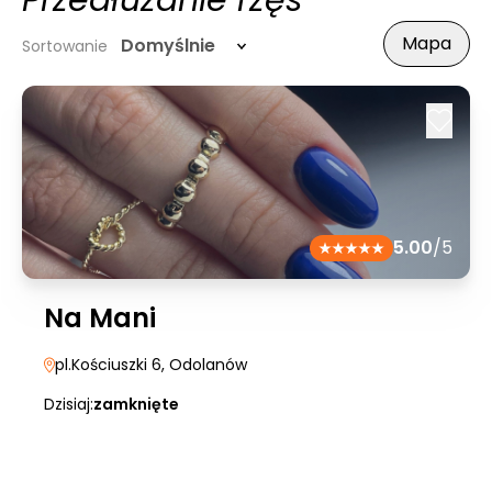
Przedłużanie rzęs
Mapa
Domyślnie
Sortowanie
5.00
/5
Na Mani
pl.Kościuszki 6
, Odolanów
Dzisiaj:
zamknięte