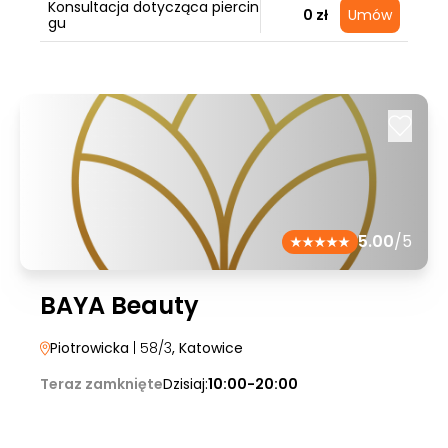
Konsultacja dotycząca piercin
0 zł
Umów
gu
5.00
/5
BAYA Beauty
Piotrowicka
| 58/3
, Katowice
Teraz zamknięte
Dzisiaj:
10:00-20:00