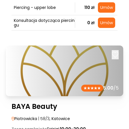
Piercing - upper lobe
110 zł
Umów
Konsultacja dotycząca piercin
0 zł
Umów
gu
5.00
/5
BAYA Beauty
Piotrowicka
| 58/3
, Katowice