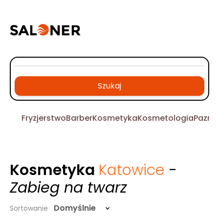
Szukaj
Fryzjerstwo
Barber
Kosmetyka
Kosmetologia
Pazno
Kosmetyka
Katowice
-
Zabieg na twarz
Domyślnie
Sortowanie