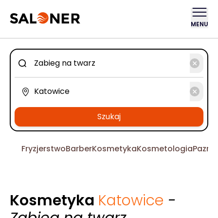
MENU
Szukaj
Fryzjerstwo
Barber
Kosmetyka
Kosmetologia
Pazno
Kosmetyka
Katowice
-