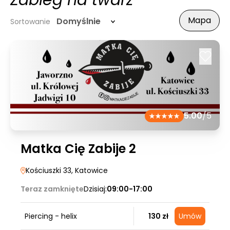
Zabieg na twarz
Mapa
Domyślnie
Sortowanie
5.00
/5
Matka Cię Zabije 2
Kościuszki 33
, Katowice
Teraz zamknięte
Dzisiaj:
09:00-17:00
Piercing - helix
130 zł
Umów