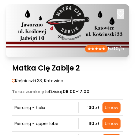
5.00
/5
Matka Cię Zabije 2
Kościuszki 33
, Katowice
Teraz zamknięte
Dzisiaj:
09:00-17:00
Piercing - helix
130 zł
Umów
Piercing - upper lobe
110 zł
Umów