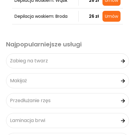
Depilacja woskiem: Wąsik
26 zł
Umów
Depilacja woskiem: Broda
26 zł
Umów
Najpopularniejsze usługi
Zabieg na twarz
Makijaż
Przedłużanie rzęs
Laminacja brwi