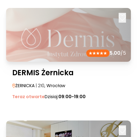
5.00
/5
DERMIS Żernicka
ŻERNICKA
| 210
, Wrocław
Teraz otwarte
Dzisiaj:
09:00-19:00