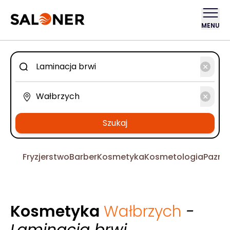
MENU
Szukaj
Fryzjerstwo
Barber
Kosmetyka
Kosmetologia
Pazno
Kosmetyka
Wałbrzych
-