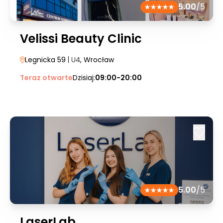
5.00
/5
Velissi Beauty Clinic
Legnicka 59
| U4
, Wrocław
Teraz otwarte
Dzisiaj:
09:00-20:00
5.00
/5
LaserLab