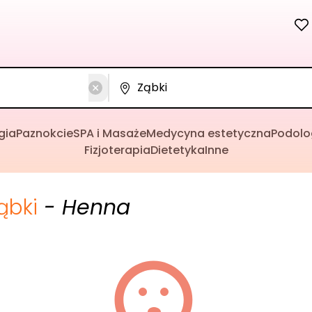
gia
Paznokcie
SPA i Masaże
Medycyna estetyczna
Podolo
Fizjoterapia
Dietetyka
Inne
ąbki
- Henna