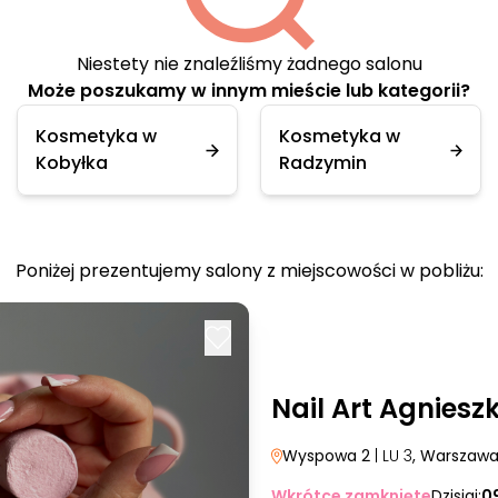
Niestety nie znaleźliśmy żadnego salonu
Może poszukamy w innym mieście lub kategorii?
Kosmetyka w
Kosmetyka w
Kobyłka
Radzymin
Poniżej prezentujemy salony z miejscowości w pobliżu:
Nail Art Agnies
Wyspowa 2
| LU 3
, Warszaw
Wkrótce zamknięte
Dzisiaj:
0