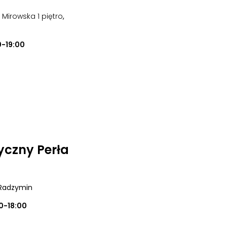
a Mirowska 1 piętro
,
0-19:00
czny Perła
 Radzymin
0-18:00