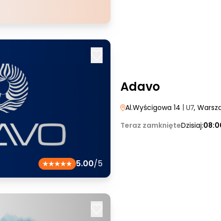
Adavo
Al.Wyścigowa 14
| U7
, Warsz
Teraz zamknięte
Dzisiaj:
08:0
5.00
/5