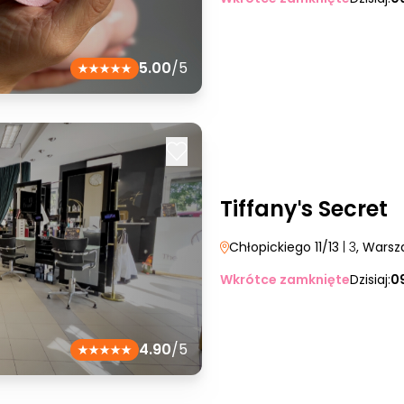
5.00
/5
Tiffanyˈs Secret
Chłopickiego 11/13
| 3
, Wars
Wkrótce zamknięte
Dzisiaj:
0
4.90
/5