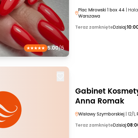
Plac Mirowski 1 box 44
| Hal
Warszawa
Teraz zamknięte
Dzisiaj:
10:0
5.00
/5
Gabinet Kosmety
Anna Romak
Wisławy Szymborskiej
| 12/1
,
Teraz zamknięte
Dzisiaj:
08:0