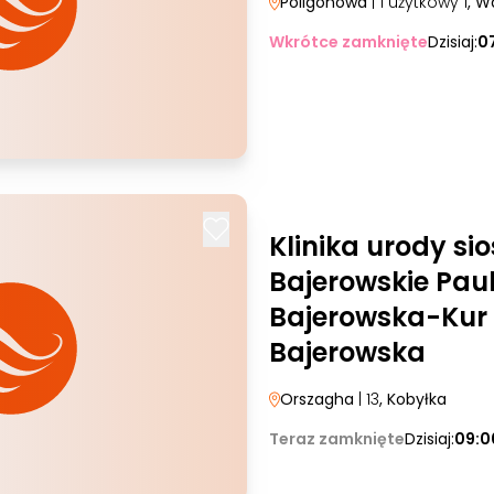
Poligonowa
| 1 użytkowy 1
, W
Wkrótce zamknięte
Dzisiaj:
0
Klinika urody sio
Bajerowskie Pau
Bajerowska-Kur
Bajerowska
Orszagha
| 13
, Kobyłka
Teraz zamknięte
Dzisiaj:
09:0