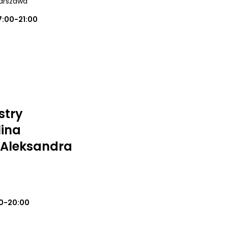
arszawa
7:00-21:00
stry
lina
 Aleksandra
0-20:00