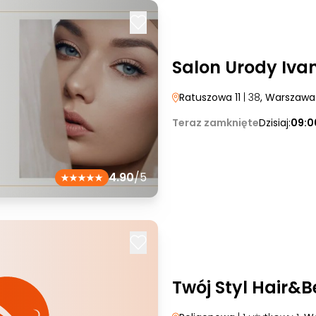
Salon Urody Iva
Ratuszowa 11
| 38
, Warszawa
Teraz zamknięte
Dzisiaj:
09:0
4.90
/5
Twój Styl Hair&