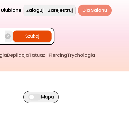
Ulubione
Zaloguj
Zarejestruj
Dla Salonu
Szukaj
gia
Depilacja
Tatuaż i Piercing
Trychologia
Mapa
Przełącz widok mapy