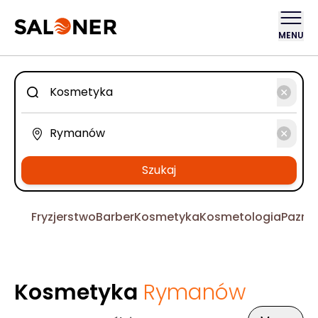
MENU
Szukaj
Fryzjerstwo
Barber
Kosmetyka
Kosmetologia
Pazno
Kosmetyka
Rymanów