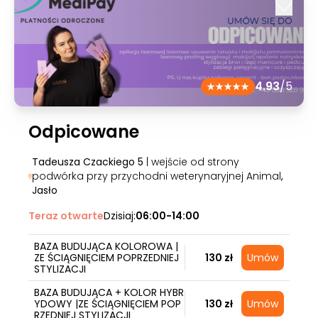
4.93
/5
Odpicowane
Tadeusza Czackiego 5
| wejście od strony
podwórka przy przychodni weterynaryjnej Animal
,
Jasło
Teraz otwarte
Dzisiaj:
06:00-14:00
BAZA BUDUJĄCA KOLOROWA |
ZE ŚCIĄGNIĘCIEM POPRZEDNIEJ
130 zł
Umów
STYLIZACJI
BAZA BUDUJĄCA + KOLOR HYBR
YDOWY |ZE ŚCIĄGNIĘCIEM POP
130 zł
Umów
RZEDNIEJ STYLIZACJI