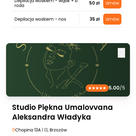
Depilacja woskiem - wąsik + b
50 zł
Umów
roda
Depilacja woskiem - nos
35 zł
Umów
5.00
/5
Studio Piękna Umalovvana
Aleksandra Władyka
Chopina 13A
| 13
, Brzozów