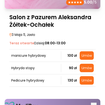
5.00
/5
Salon z Pazurem Aleksandra
Żółtek-Ochałek
3 Maja 11
, Jasło
Teraz otwarte
Dzisiaj:
08:00-13:00
manicure hybrydowy
100 zł
Umów
Hybryda stopy
90 zł
Umów
Pedicure hybrydowy
130 zł
Umów