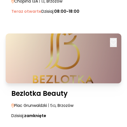
Chopina 13A
| 13
, Brzozów
Teraz otwarte
Dzisiaj:
08:00-18:00
Bezlotka Beauty
Plac Grunwaldzki
| 5a
, Brzozów
Dzisiaj:
zamknięte