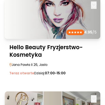
4.95
/5
Hello Beauty Fryzjerstwo-
Kosmetyka
Jana Pawła II 26
, Jasło
Teraz otwarte
Dzisiaj:
07:00-15:00