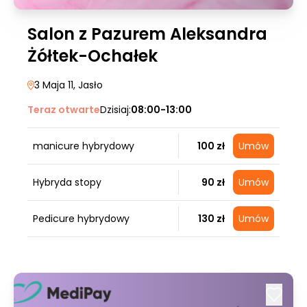
Salon z Pazurem Aleksandra
Żółtek-Ochałek
3 Maja 11
, Jasło
Teraz otwarte
Dzisiaj:
08:00-13:00
manicure hybrydowy
100 zł
Umów
Hybryda stopy
90 zł
Umów
Pedicure hybrydowy
130 zł
Umów