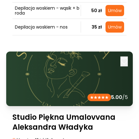
Depilacja woskiem - wąsik + b
50 zł
Umów
roda
Depilacja woskiem - nos
35 zł
Umów
5.00
/5
Studio Piękna Umalovvana
Aleksandra Władyka