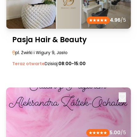
4.96
/5
Pasja Hair & Beauty
pl. Żwirki i Wigury 9
, Jasło
Teraz otwarte
Dzisiaj:
08:00-15:00
5.00
/5