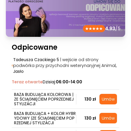
4.93
/5
Odpicowane
Tadeusza Czackiego 5
| wejście od strony
podwórka przy przychodni weterynaryjnej Animal
,
Jasło
Teraz otwarte
Dzisiaj:
06:00-14:00
BAZA BUDUJĄCA KOLOROWA |
ZE ŚCIĄGNIĘCIEM POPRZEDNIEJ
130 zł
Umów
STYLIZACJI
BAZA BUDUJĄCA + KOLOR HYBR
YDOWY |ZE ŚCIĄGNIĘCIEM POP
130 zł
Umów
RZEDNIEJ STYLIZACJI