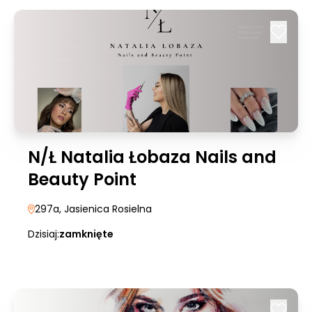
N/Ł Natalia Łobaza Nails and
Beauty Point
297a
, Jasienica Rosielna
Dzisiaj:
zamknięte