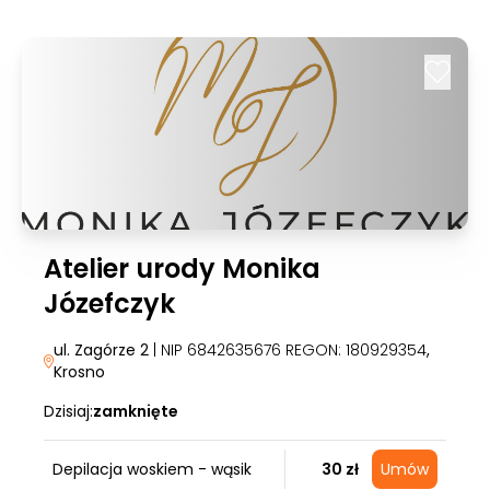
Atelier urody Monika
Józefczyk
ul. Zagórze 2
| NIP 6842635676 REGON: 180929354
,
Krosno
Dzisiaj:
zamknięte
Depilacja woskiem - wąsik
30 zł
Umów