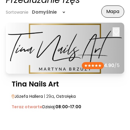
Przedłużanie rzęs
Mapa
Domyślnie
Sortowanie
4.90
/5
Tina Nails Art
Józefa Hallera
| 29a
, Ostrołęka
Teraz otwarte
Dzisiaj:
08:00-17:00