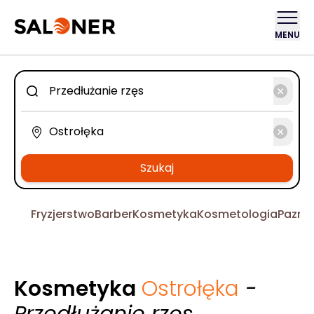
MENU
Szukaj
Fryzjerstwo
Barber
Kosmetyka
Kosmetologia
Pazno
Kosmetyka
Ostrołęka
-