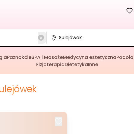
gia
Paznokcie
SPA i Masaże
Medycyna estetyczna
Podolo
Fizjoterapia
Dietetyka
Inne
ulejówek