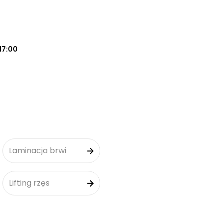
17:00
Laminacja brwi
Lifting rzęs