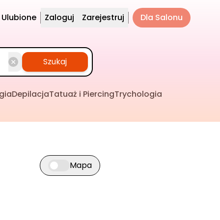
Ulubione
Zaloguj
Zarejestruj
Dla Salonu
Szukaj
gia
Depilacja
Tatuaż i Piercing
Trychologia
Mapa
Przełącz widok mapy