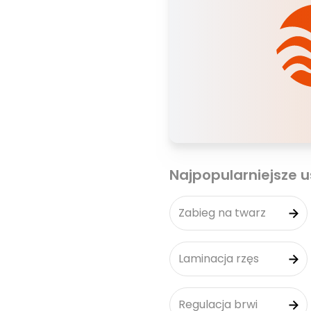
Najpopularniejsze u
Zabieg na twarz
Laminacja rzęs
Regulacja brwi