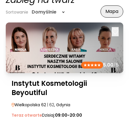
Zabieg na twarz
Mapa
Domyślnie
Sortowanie
5.00
/5
Instytut Kosmetologii
Beyoutiful
Wielkopolska 62
| 62
, Gdynia
Teraz otwarte
Dzisiaj:
09:00-20:00