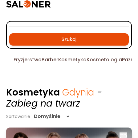
Szukaj
Fryzjerstwo
Barber
Kosmetyka
Kosmetologia
Pazno
Kosmetyka
Gdynia
-
Zabieg na twarz
Domyślnie
Sortowanie