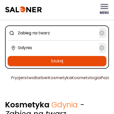
MENU
Szukaj
Fryzjerstwo
Barber
Kosmetyka
Kosmetologia
Pazno
Kosmetyka
Gdynia
-