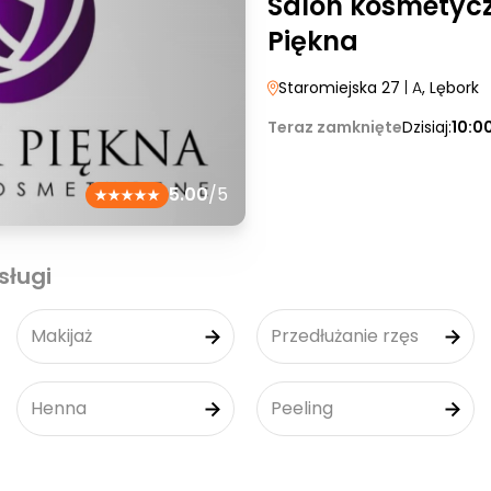
Salon kosmetyc
Piękna
Staromiejska 27
| A
, Lębork
Teraz zamknięte
Dzisiaj:
10:0
5.00
/5
sługi
Makijaż
Przedłużanie rzęs
Henna
Peeling