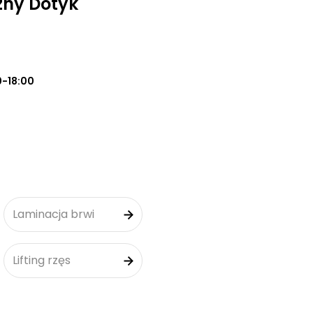
zny Dotyk
0-18:00
Laminacja brwi
Lifting rzęs