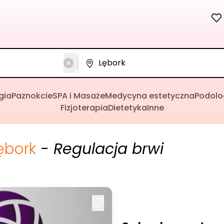
gia
Paznokcie
SPA i Masaże
Medycyna estetyczna
Podolo
Fizjoterapia
Dietetyka
Inne
ębork
- Regulacja brwi