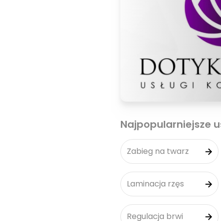
Najpopularniejsze u
Zabieg na twarz
Laminacja rzęs
Regulacja brwi