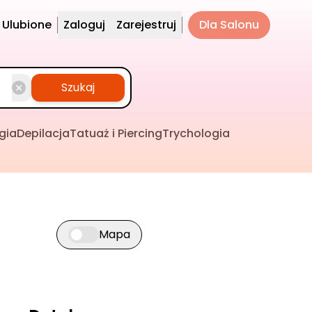
Ulubione
Zaloguj
Zarejestruj
Dla Salonu
Szukaj
gia
Depilacja
Tatuaż i Piercing
Trychologia
Mapa
Przełącz widok mapy