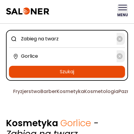
MENU
Szukaj
Fryzjerstwo
Barber
Kosmetyka
Kosmetologia
Pazno
Kosmetyka
Gorlice
-