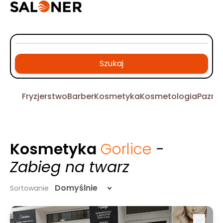
Szukaj
Fryzjerstwo
Barber
Kosmetyka
Kosmetologia
Pazno
Kosmetyka
Gorlice
-
Zabieg na twarz
Domyślnie
Sortowanie