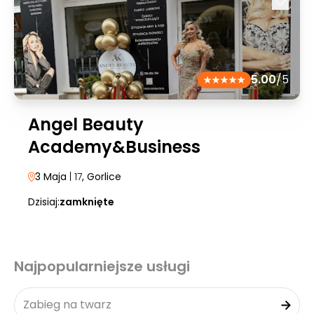
5.00
/5
Angel Beauty
Academy&Business
3 Maja
| 17
, Gorlice
Dzisiaj:
zamknięte
Najpopularniejsze usługi
Zabieg na twarz