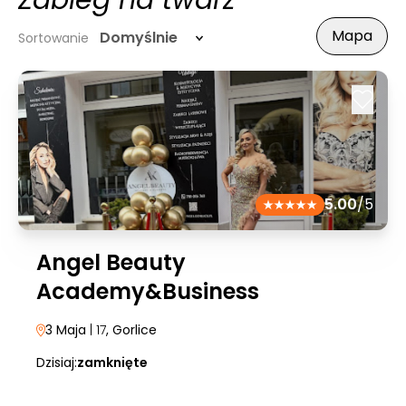
Zabieg na twarz
Mapa
Domyślnie
Sortowanie
5.00
/5
Angel Beauty
Academy&Business
3 Maja
| 17
, Gorlice
Dzisiaj:
zamknięte