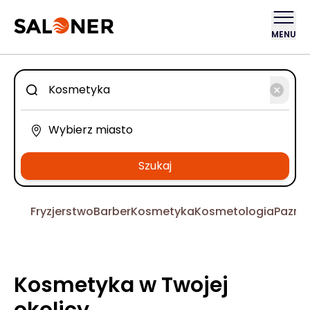
MENU
Szukaj
Fryzjerstwo
Barber
Kosmetyka
Kosmetologia
Pazno
Kosmetyka w Twojej