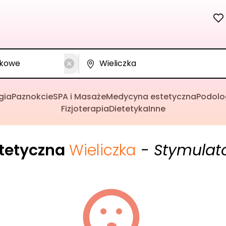
gia
Paznokcie
SPA i Masaże
Medycyna estetyczna
Podolo
Fizjoterapia
Dietetyka
Inne
tetyczna
Wieliczka
- Stymulat