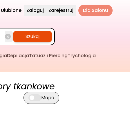
Ulubione
Zaloguj
Zarejestruj
Dla Salonu
Szukaj
gia
Depilacja
Tatuaż i Piercing
Trychologia
ory tkankowe
Mapa
Przełącz widok mapy