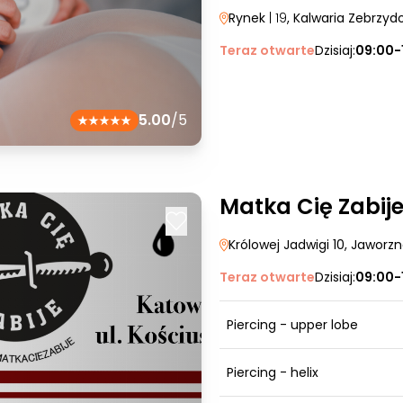
Rynek
| 19
, Kalwaria Zebrzy
Teraz otwarte
Dzisiaj:
09:00-
5.00
/5
Matka Cię Zabij
Królowej Jadwigi 10
, Jaworz
Teraz otwarte
Dzisiaj:
09:00-
Piercing - upper lobe
Piercing - helix