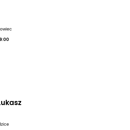
nowiec
19:00
Łukasz
dzice