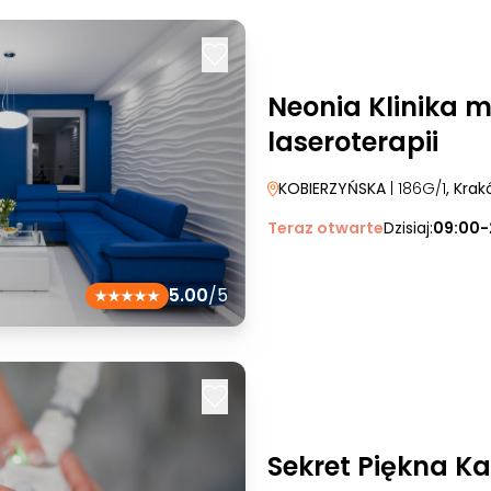
Neonia Klinika 
laseroterapii
KOBIERZYŃSKA
| 186G/1
, Kra
Teraz otwarte
Dzisiaj:
09:00-
5.00
/5
Sekret Piękna K