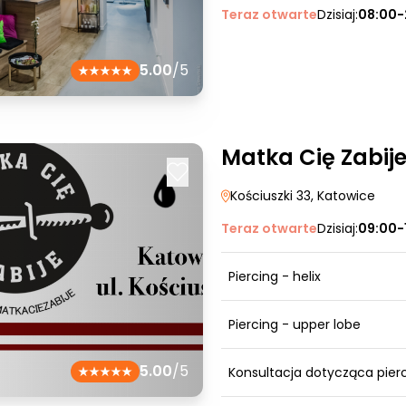
Teraz otwarte
Dzisiaj:
08:00-
5.00
/5
Matka Cię Zabije
Kościuszki 33
, Katowice
Teraz otwarte
Dzisiaj:
09:00-
Piercing - helix
Piercing - upper lobe
5.00
/5
Konsultacja dotycząca pier