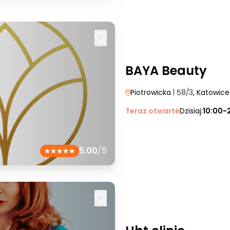
BAYA Beauty
Piotrowicka
| 58/3
, Katowice
Teraz otwarte
Dzisiaj:
10:00-
5.00
/5