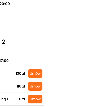
20:00
 2
17:00
130 zł
Umów
110 zł
Umów
cingu
0 zł
Umów