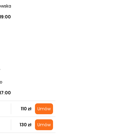
dowska
19:00
e
no
17:00
110 zł
Umów
130 zł
Umów