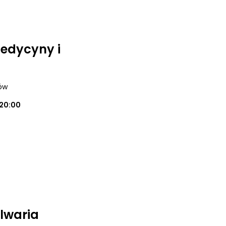
medycyny i
ków
20:00
alwaria