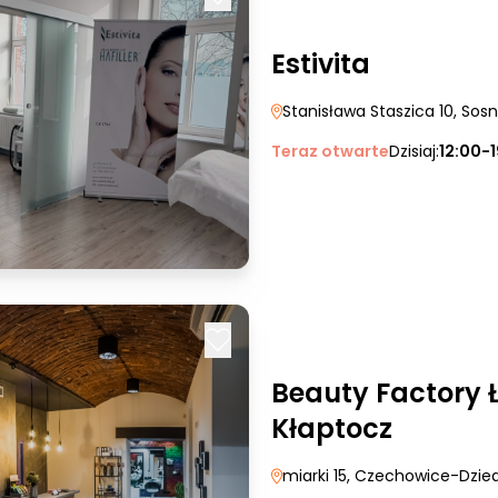
Estivita
Stanisława Staszica 10
, Sos
Teraz otwarte
Dzisiaj:
12:00-
Beauty Factory 
Kłaptocz
miarki 15
, Czechowice-Dzie