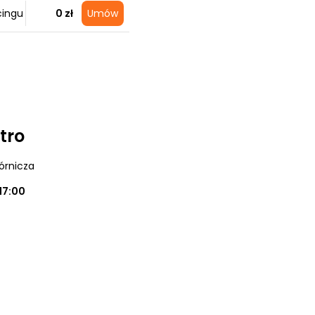
cingu
0 zł
Umów
tro
órnicza
17:00