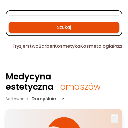
Szukaj
Fryzjerstwo
Barber
Kosmetyka
Kosmetologia
Pazno
Medycyna
estetyczna
Tomaszów
Domyślnie
Sortowanie