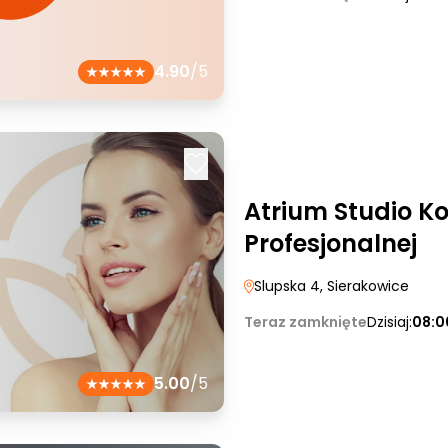
4.90
/5
Atrium Studio K
Profesjonalnej
Slupska 4
, Sierakowice
Teraz zamknięte
Dzisiaj:
08:0
5.00
/5