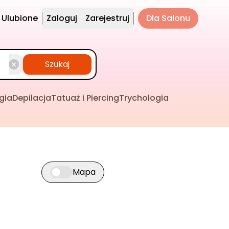
Ulubione
Zaloguj
Zarejestruj
Dla Salonu
Szukaj
gia
Depilacja
Tatuaż i Piercing
Trychologia
Mapa
Przełącz widok mapy