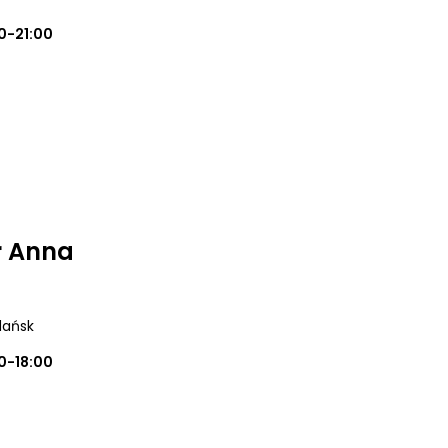
0-21:00
r Anna
dańsk
0-18:00