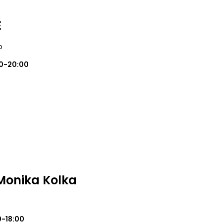
E
o
0-20:00
 Monika Kolka
0-18:00