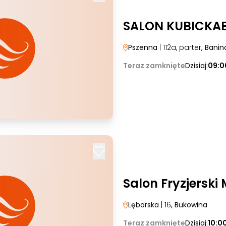
SALON KUBICKA
Pszenna
| 112a, parter
, Banin
Teraz zamknięte
Dzisiaj:
09:0
Salon Fryzjerski
Lęborska
| 16
, Bukowina
Teraz zamknięte
Dzisiaj:
10:0