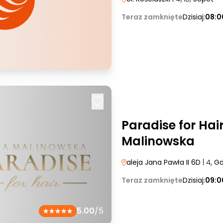
Teraz zamknięte
Dzisiaj:
08:0
Paradise for Hai
Malinowska
aleja Jana Pawła II 6D
| 4
, G
Teraz zamknięte
Dzisiaj:
09:0
5.00
/5