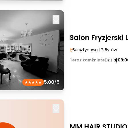
Salon Fryzjerski
Bursztynowa
| 7
, Bytów
Teraz zamknięte
Dzisiaj:
09:0
5.00
/5
MM HAIR STUDIO