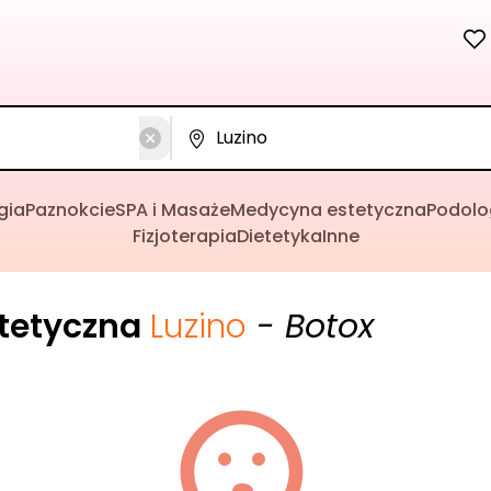
gia
Paznokcie
SPA i Masaże
Medycyna estetyczna
Podolo
Fizjoterapia
Dietetyka
Inne
tetyczna
Luzino
- Botox