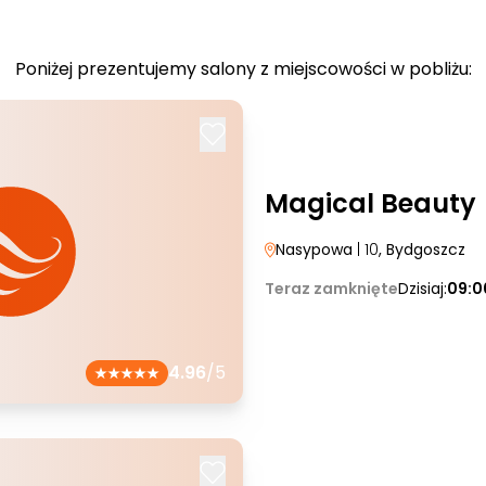
Poniżej prezentujemy salony z miejscowości w pobliżu:
Magical Beauty
Nasypowa
| 10
, Bydgoszcz
Teraz zamknięte
Dzisiaj:
09:0
4.96
/5