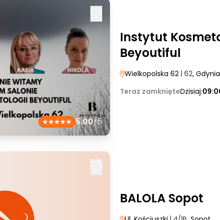
Instytut Kosmeto
Beyoutiful
Wielkopolska 62
| 62
, Gdynia
Teraz zamknięte
Dzisiaj:
09:0
5.00
/5
BALOLA Sopot
Ul. Kościuszki
| 4/1B
, Sopot