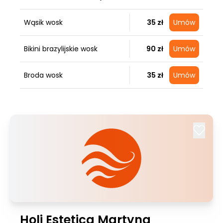
Wąsik wosk
35 zł
Umów
Bikini brazylijskie wosk
90 zł
Umów
Broda wosk
35 zł
Umów
Holi Estetica Martyna