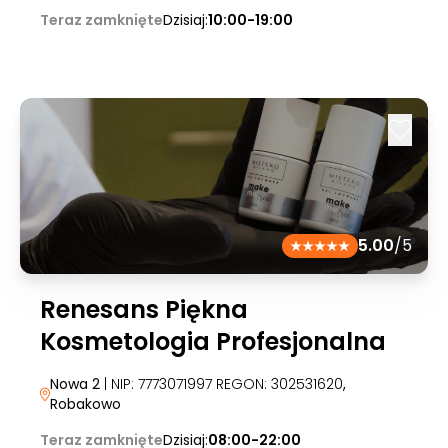
Teraz zamknięte
Dzisiaj:
10:00-19:00
5.00
/5
Renesans Piękna
Kosmetologia Profesjonalna
Nowa 2
| NIP: 7773071997 REGON: 302531620
,
Robakowo
Teraz zamknięte
Dzisiaj:
08:00-22:00