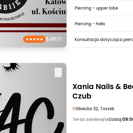
Piercing - upper lobe
Piercing - helix
5.00
/5
Konsultacja dotycząca pier
Xania Nails & B
Czub
Gliwicka 32
, Toszek
Teraz zamknięte
Dzisiaj:
09:0