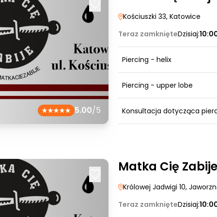
Kościuszki 33
, Katowice
Teraz zamknięte
Dzisiaj:
10:0
Piercing - helix
Piercing - upper lobe
5.00
/5
Konsultacja dotycząca pier
Matka Cię Zabij
Królowej Jadwigi 10
, Jaworz
Teraz zamknięte
Dzisiaj:
10:0