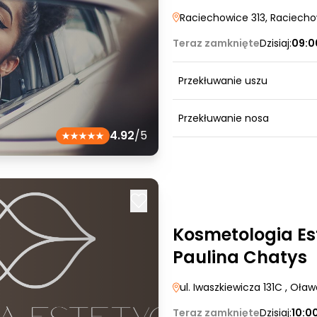
Raciechowice 313
, Raciech
Teraz zamknięte
Dzisiaj:
09:0
Przekłuwanie uszu
Przekłuwanie nosa
4.92
/5
Kosmetologia Es
Paulina Chatys
ul. Iwaszkiewicza 131C
, Oław
Teraz zamknięte
Dzisiaj:
10:0