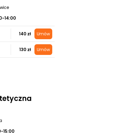
owice
0-14:00
140 zł
Umów
130 zł
Umów
tetyczna
a
0-15:00