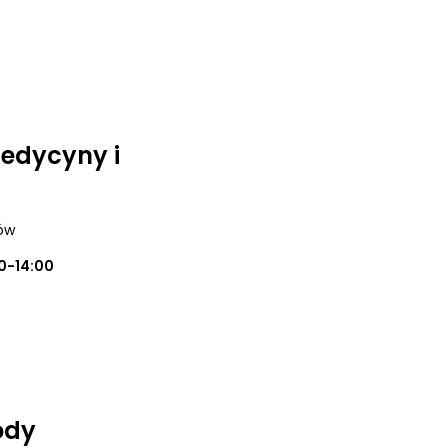
medycyny i
ków
0-14:00
ody