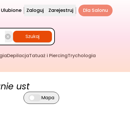
Ulubione
Zaloguj
Zarejestruj
Dla Salonu
Szukaj
gia
Depilacja
Tatuaż i Piercing
Trychologia
nie ust
Mapa
Przełącz widok mapy