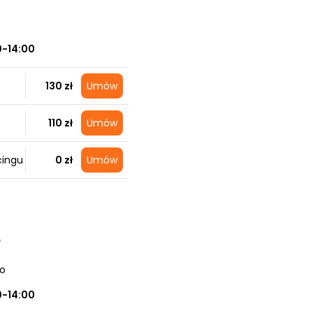
0-14:00
130 zł
Umów
110 zł
Umów
cingu
0 zł
Umów
e
no
0-14:00