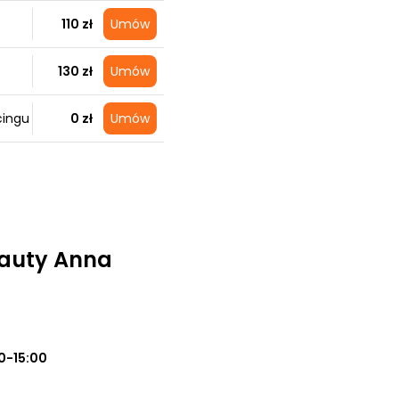
110 zł
Umów
130 zł
Umów
cingu
0 zł
Umów
eauty Anna
0-15:00