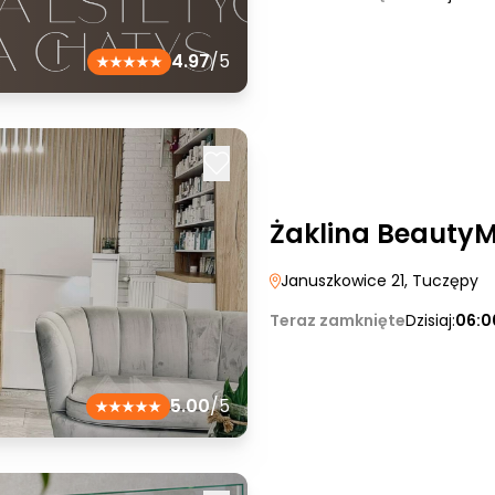
4.97
/5
Żaklina Beauty
Januszkowice 21
, Tuczępy
Teraz zamknięte
Dzisiaj:
06:0
5.00
/5