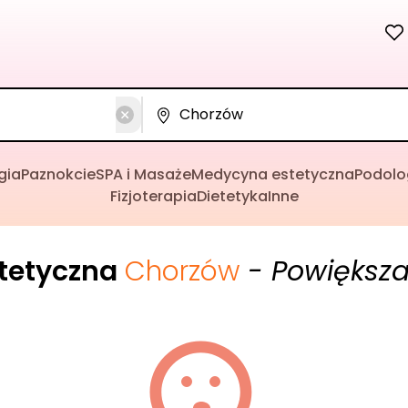
gia
Paznokcie
SPA i Masaże
Medycyna estetyczna
Podolo
Fizjoterapia
Dietetyka
Inne
tetyczna
Chorzów
- Powiększa