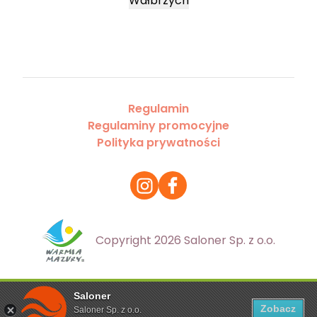
Wałbrzych
Regulamin
Regulaminy promocyjne
Polityka prywatności
Copyright 2026 Saloner Sp. z o.o.
Saloner
Ta strona korzysta z plików cookies. Aby dowiedzieć się
Zobacz
Saloner Sp. z o.o.