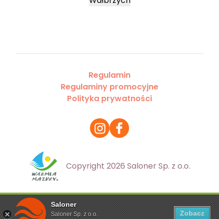
Wałbrzych
Regulamin
Regulaminy promocyjne
Polityka prywatności
Copyright 2026 Saloner Sp. z o.o.
Saloner
Ta strona korzysta z plików cookies. Aby dowiedzieć się
Zobacz
Saloner Sp. z o.o.