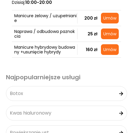
Dzisiaj:
10:00-20:00
Manicure żelowy / uzupełniani
200 zł
Umów
e
Naprawa / odbudowa paznok
25 zł
Umów
cia
Manicure hybrydowy budowa
160 zł
Umów
ny +usunięcie hybrydy
Najpopularniejsze usługi
Botox
Kwas hialuronowy
Powiększanie ust