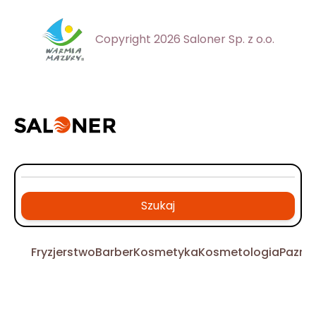
Copyright 2026 Saloner Sp. z o.o.
Szukaj
Fryzjerstwo
Barber
Kosmetyka
Kosmetologia
Pazno