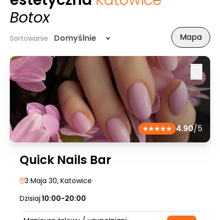
estetyczna
Katowice
-
Botox
Mapa
Domyślnie
Sortowanie
4.90
/5
Quick Nails Bar
3 Maja 30
, Katowice
Dzisiaj:
10:00-20:00