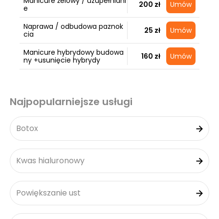
Manicure żelowy / uzupełniani
200 zł
Umów
e
Naprawa / odbudowa paznok
25 zł
Umów
cia
Manicure hybrydowy budowa
160 zł
Umów
ny +usunięcie hybrydy
Najpopularniejsze usługi
Botox
Kwas hialuronowy
Powiększanie ust