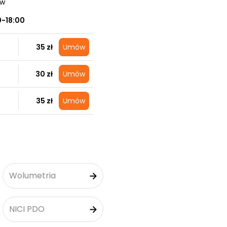
aw
0-18:00
35 zł
Umów
30 zł
Umów
35 zł
Umów
Wolumetria
NICI PDO