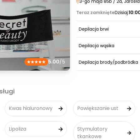
3-go maja 85b / 2a
, Jarosł
Teraz zamknięte
Dzisiaj:
10:0
Depilacja brwi
Depilacja wąsika
5.00
/5
Depilacja brody/podbródka
sługi
Kwas hialuronowy
Powiększanie ust
Lipoliza
Stymulatory
tkankowe