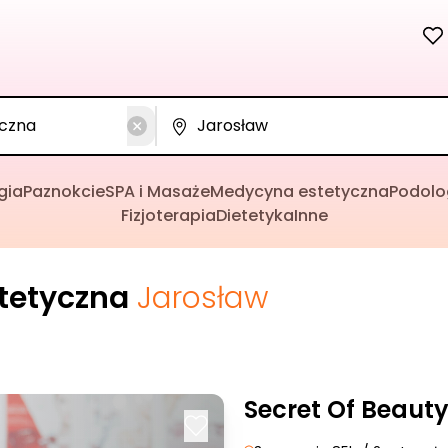
gia
Paznokcie
SPA i Masaże
Medycyna estetyczna
Podolo
Fizjoterapia
Dietetyka
Inne
tetyczna
Jarosław
Secret Of Beaut