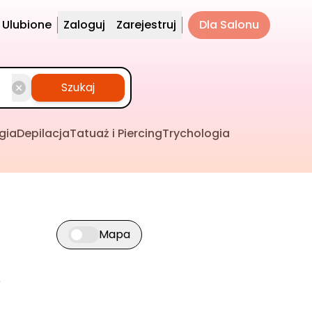
Ulubione
Zaloguj
Zarejestruj
Dla Salonu
Szukaj
gia
Depilacja
Tatuaż i Piercing
Trychologia
Mapa
Przełącz widok mapy
y