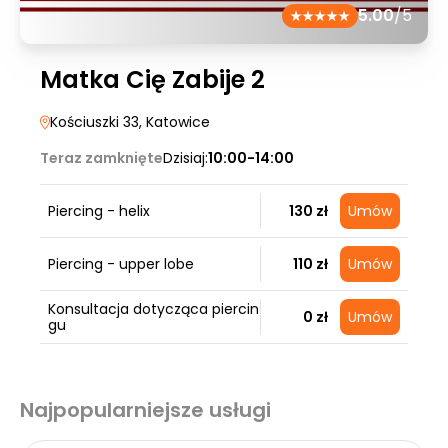
5.00
/5
Matka Cię Zabije 2
Kościuszki 33
, Katowice
Teraz zamknięte
Dzisiaj:
10:00-14:00
Piercing - helix
130 zł
Umów
Piercing - upper lobe
110 zł
Umów
Konsultacja dotycząca piercin
0 zł
Umów
gu
Najpopularniejsze usługi