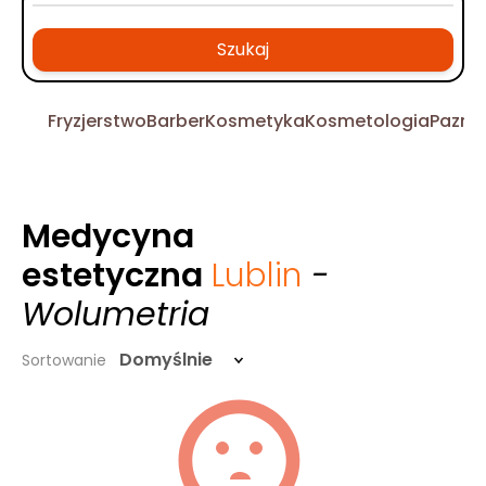
Szukaj
Fryzjerstwo
Barber
Kosmetyka
Kosmetologia
Pazno
Medycyna
estetyczna
Lublin
-
Wolumetria
Domyślnie
Sortowanie