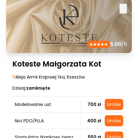
5.00
/5
Koteste Małgorzata Kot
Aleja Armii Krajowej 14a
, Rzeszów
Dzisiaj:
zamknięte
Modelowanie ust
700 zł
Umów
Nici PDO/PLLA
400 zł
Umów
Stymulator tkankowy twarz
550 zł
Umów