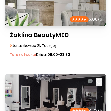
5.00
/5
Żaklina BeautyMED
Januszkowice 21
, Tuczępy
Teraz otwarte
Dzisiaj:
06:00-23:30
4.72
/5