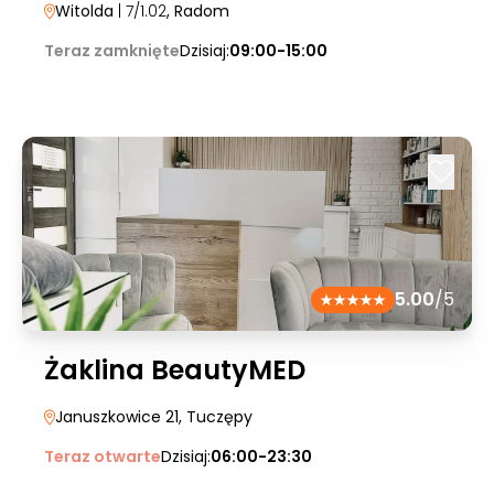
Witolda
| 7/1.02
, Radom
Teraz zamknięte
Dzisiaj:
09:00-15:00
5.00
/5
Żaklina BeautyMED
Januszkowice 21
, Tuczępy
Teraz otwarte
Dzisiaj:
06:00-23:30