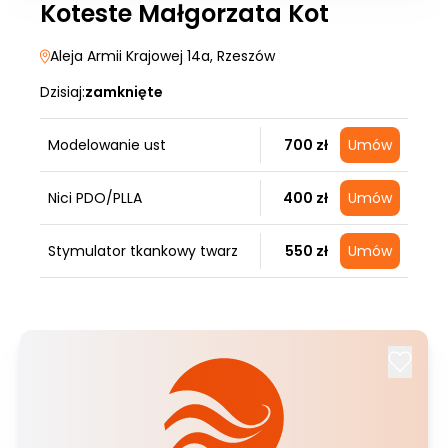
Koteste Małgorzata Kot
Aleja Armii Krajowej 14a
, Rzeszów
Dzisiaj:
zamknięte
Modelowanie ust
700 zł
Umów
Nici PDO/PLLA
400 zł
Umów
Stymulator tkankowy twarz
550 zł
Umów