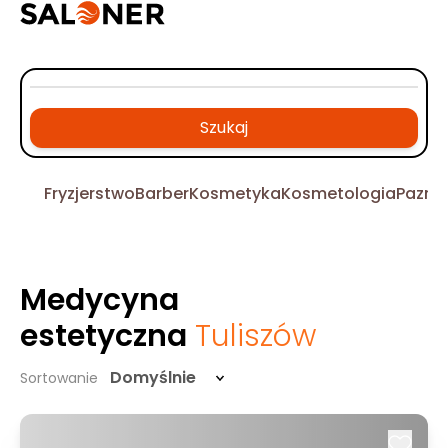
Szukaj
Fryzjerstwo
Barber
Kosmetyka
Kosmetologia
Pazno
Medycyna
estetyczna
Tuliszów
Domyślnie
Sortowanie