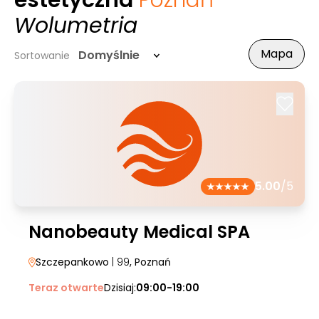
estetyczna
Poznań
-
Wolumetria
Mapa
Domyślnie
Sortowanie
5.00
/5
Nanobeauty Medical SPA
Szczepankowo
| 99
, Poznań
Teraz otwarte
Dzisiaj:
09:00-19:00