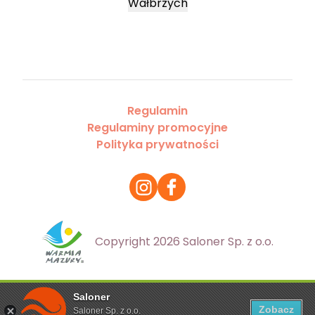
Wałbrzych
Regulamin
Regulaminy promocyjne
Polityka prywatności
Copyright 2026 Saloner Sp. z o.o.
Saloner
Ta strona korzysta z plików cookies. Aby dowiedzieć się
Zobacz
Saloner Sp. z o.o.