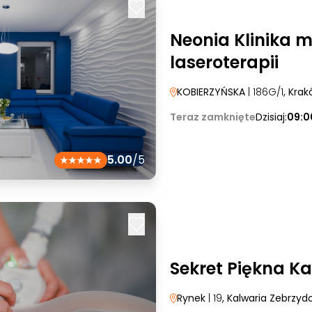
Neonia Klinika 
laseroterapii
KOBIERZYŃSKA
| 186G/1
, Kra
Teraz zamknięte
Dzisiaj:
09:0
5.00
/5
Sekret Piękna K
Rynek
| 19
, Kalwaria Zebrzy