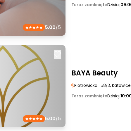
Teraz zamknięte
Dzisiaj:
09:0
5.00
/5
BAYA Beauty
Piotrowicka
| 58/3
, Katowice
Teraz zamknięte
Dzisiaj:
10:0
5.00
/5