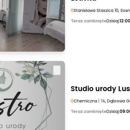
Stanisława Staszica 10
, Sos
Teraz zamknięte
Dzisiaj:
12:0
Studio urody Lus
Chemiczna
| 7A
, Dąbrowa G
Teraz zamknięte
Dzisiaj:
09:0