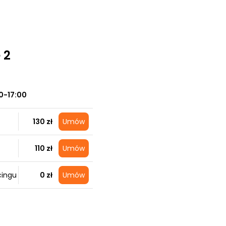
 2
0-17:00
130 zł
Umów
110 zł
Umów
cingu
0 zł
Umów