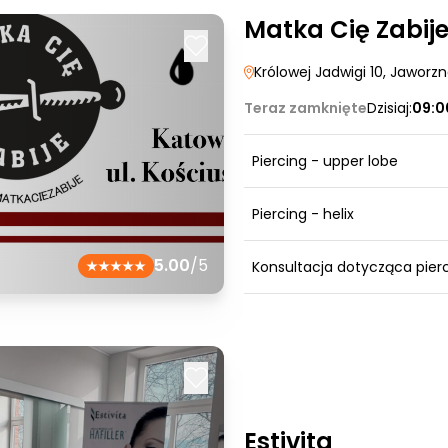
Matka Cię Zabij
Królowej Jadwigi 10
, Jaworz
Teraz zamknięte
Dzisiaj:
09:0
Piercing - upper lobe
Piercing - helix
5.00
/5
Konsultacja dotycząca pier
Estivita