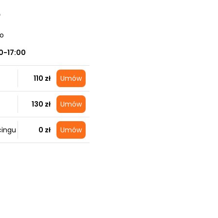
e
no
0-17:00
110 zł
Umów
130 zł
Umów
cingu
0 zł
Umów