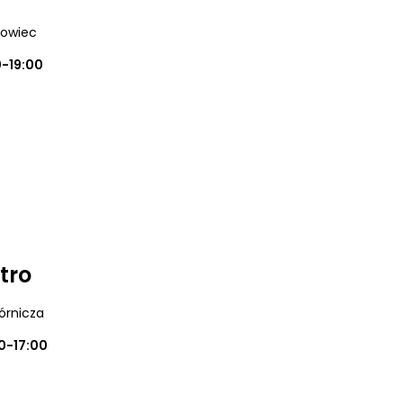
nowiec
0-19:00
tro
órnicza
0-17:00