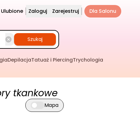
Ulubione
Zaloguj
Zarejestruj
Dla Salonu
Szukaj
gia
Depilacja
Tatuaż i Piercing
Trychologia
ory tkankowe
Mapa
Przełącz widok mapy