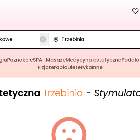
gia
Paznokcie
SPA i Masaże
Medycyna estetyczna
Podolo
Fizjoterapia
Dietetyka
Inne
tetyczna
Trzebinia
- Stymulat