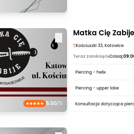
Matka Cię Zabije
Kościuszki 33
, Katowice
Teraz zamknięte
Dzisiaj:
09:0
Piercing - helix
Piercing - upper lobe
5.00
/5
Konsultacja dotycząca pier