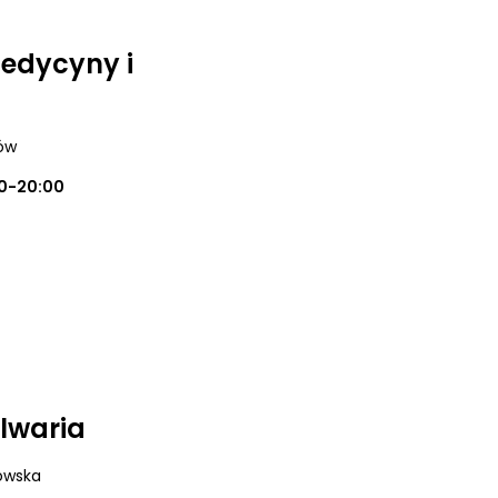
medycyny i
ków
0-20:00
alwaria
dowska