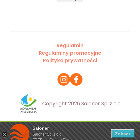
Regulamin
Regulaminy promocyjne
Polityka prywatności
Copyright 2026 Saloner Sp. z o.o.
Saloner
Ta strona korzysta z plików cookies. Aby dowiedzieć się
Zobacz
Saloner Sp. z o.o.
więcej zapoznaj się z
polityką prywatności
FREE - w Google Play