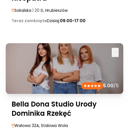
Sokalska
| 20 B
, Hrubieszów
Teraz zamknięte
Dzisiaj:
09:00-17:00
5.00
/5
Bella Dona Studio Urody
Dominika Rzekęć
Wałowa 32A
, Stalowa Wola