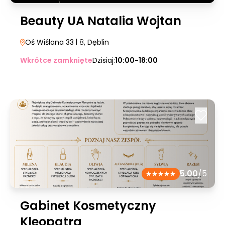
Beauty UA Natalia Wojtan
Oś Wiślana 33
| 8
, Dęblin
Wkrótce zamknięte
Dzisiaj:
10:00-18:00
5.00
/5
Gabinet Kosmetyczny
Kleopatra