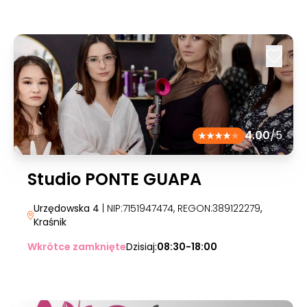
4.00
/5
Studio PONTE GUAPA
Urzędowska 4
| NIP:7151947474, REGON:389122279
,
Kraśnik
Wkrótce zamknięte
Dzisiaj:
08:30-18:00