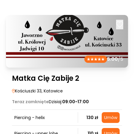
5.00
/5
Matka Cię Zabije 2
Kościuszki 33
, Katowice
Teraz zamknięte
Dzisiaj:
09:00-17:00
Piercing - helix
130 zł
Umów
Piercing - upper lobe
110 zł
Umów