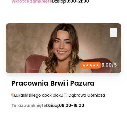
Wkrótce zamknięte
Dzisiaj:
10:00-21:00
5.00
/5
Pracownia Brwi i Pazura
Łukasińskiego obok bloku 11
, Dąbrowa Górnicza
Teraz zamknięte
Dzisiaj:
08:00-18:00