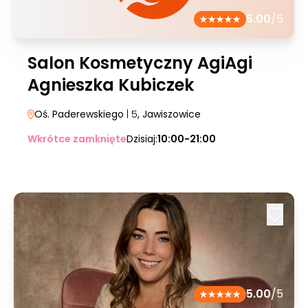
5.00
/5
Salon Kosmetyczny AgiAgi
Agnieszka Kubiczek
Oś. Paderewskiego
| 5
, Jawiszowice
Wkrótce zamknięte
Dzisiaj:
10:00-21:00
5.00
/5