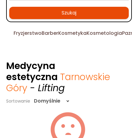
Szukaj
Fryzjerstwo
Barber
Kosmetyka
Kosmetologia
Pazno
Medycyna
estetyczna
Tarnowskie
Góry
- Lifting
Domyślnie
Sortowanie