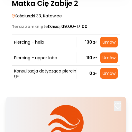
Matka Cię Zabije 2
Kościuszki 33
, Katowice
Teraz zamknięte
Dzisiaj:
09:00-17:00
Piercing - helix
130 zł
Umów
Piercing - upper lobe
110 zł
Umów
Konsultacja dotycząca piercin
0 zł
Umów
gu