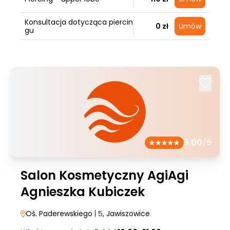
Konsultacja dotycząca piercin
0 zł
Umów
gu
5.00
/5
Salon Kosmetyczny AgiAgi
Agnieszka Kubiczek
Oś. Paderewskiego
| 5
, Jawiszowice