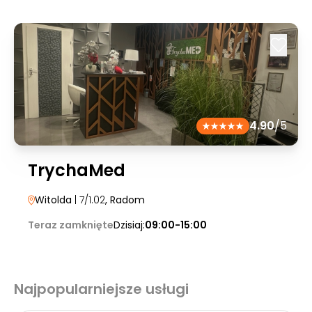
4.90
/5
TrychaMed
Witolda
| 7/1.02
, Radom
Teraz zamknięte
Dzisiaj:
09:00-15:00
Najpopularniejsze usługi