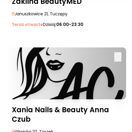
Żaklina BeautyMED
Januszkowice 21
, Tuczępy
Teraz otwarte
Dzisiaj:
06:00-23:30
Xania Nails & Beauty Anna
Czub
Gliwicka 32
, Toszek