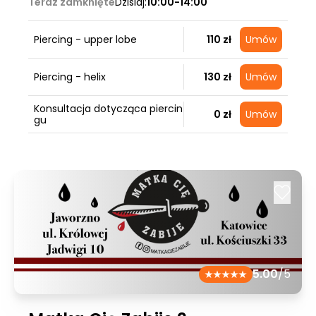
Teraz zamknięte
Dzisiaj:
10:00-14:00
Piercing - upper lobe
110 zł
Umów
Piercing - helix
130 zł
Umów
Konsultacja dotycząca piercin
0 zł
Umów
gu
5.00
/5