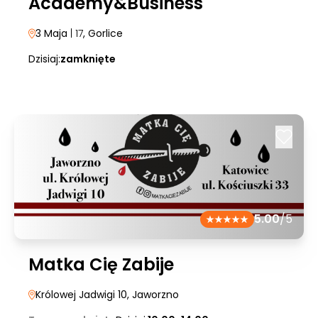
Academy&Business
3 Maja
| 17
, Gorlice
Dzisiaj:
zamknięte
5.00
/5
Matka Cię Zabije
Królowej Jadwigi 10
, Jaworzno