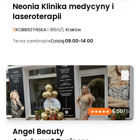
Neonia Klinika medycyny i
laseroterapii
KOBIERZYŃSKA
| 186G/1
, Kraków
Teraz zamknięte
Dzisiaj:
09:00-14:00
5.00
/5
Angel Beauty