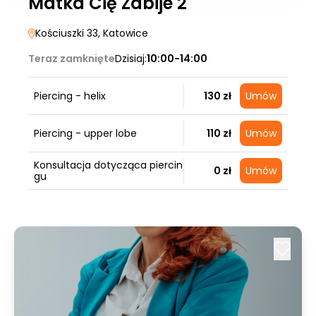
Matka Cię Zabije 2
Kościuszki 33
, Katowice
Teraz zamknięte
Dzisiaj:
10:00-14:00
Piercing - helix
130 zł
Umów
Piercing - upper lobe
110 zł
Umów
Konsultacja dotycząca piercin
0 zł
Umów
gu