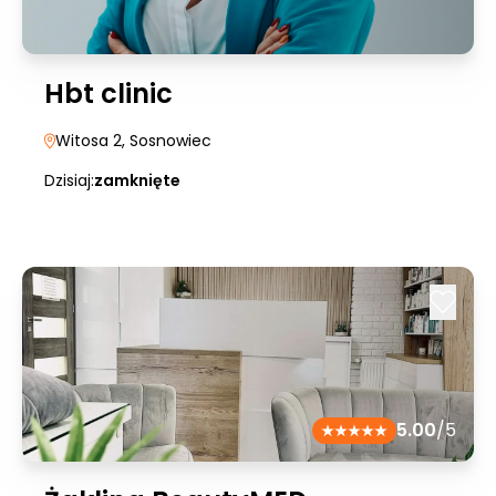
Hbt clinic
Witosa 2
, Sosnowiec
Dzisiaj:
zamknięte
5.00
/5