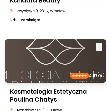
Kandara Beauty
ul. Zwycięska 9-23
| 7
, Wrocław
Dzisiaj:
zamknięte
4.97
/5
Kosmetologia Estetyczna
Paulina Chatys
ul. Iwaszkiewicza 131C
, Oława