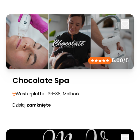
5.00
/5
Chocolate Spa
Westerplatte
| 36-38
, Malbork
Dzisiaj:
zamknięte