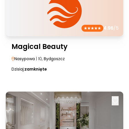
4.96
/5
Magical Beauty
Nasypowa
| 10
, Bydgoszcz
Dzisiaj:
zamknięte