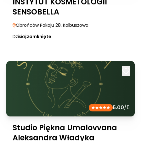
INSTYTUT KOSMETOLOGII
SENSOBELLA
Obrońców Pokoju 28
, Kolbuszowa
Dzisiaj:
zamknięte
5.00
/5
Studio Piękna Umalovvana
Aleksandra Władyka