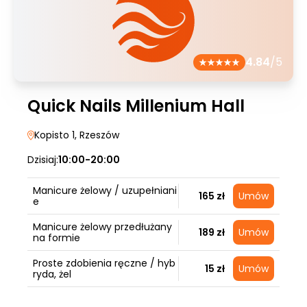
4.84
/5
Quick Nails Millenium Hall
Kopisto 1
, Rzeszów
Dzisiaj:
10:00-20:00
Manicure żelowy / uzupełniani
165 zł
Umów
e
Manicure żelowy przedłużany
189 zł
Umów
na formie
Proste zdobienia ręczne / hyb
15 zł
Umów
ryda, żel