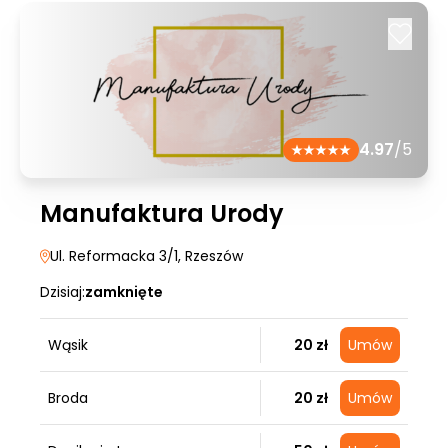
4.97
/5
Manufaktura Urody
Ul. Reformacka 3/1
, Rzeszów
Dzisiaj:
zamknięte
Wąsik
20 zł
Umów
Broda
20 zł
Umów