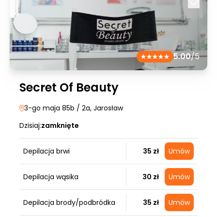
5.00
/5
Secret Of Beauty
3-go maja 85b / 2a
, Jarosław
Dzisiaj:
zamknięte
Depilacja brwi
35 zł
Umów
Depilacja wąsika
30 zł
Umów
Depilacja brody/podbródka
35 zł
Umów