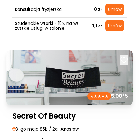
Konsultacja fryzjerska
0 zł
Umów
Studenckie wtorki - 15% na ws
0,1 zł
Umów
zystkie usługi w salonie
5.00
/5
Secret Of Beauty
3-go maja 85b / 2a
, Jarosław