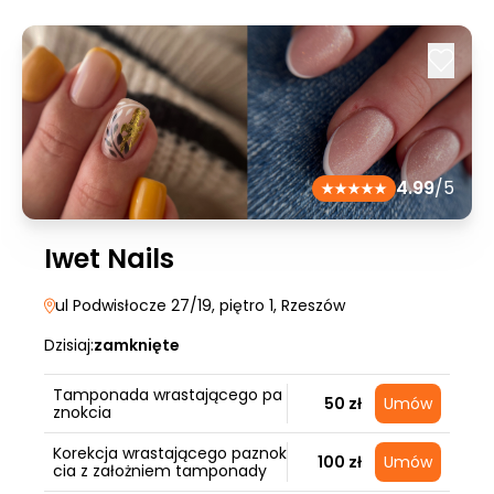
4.99
/5
Iwet Nails
ul Podwisłocze 27/19, piętro 1
, Rzeszów
Dzisiaj:
zamknięte
Tamponada wrastającego pa
50 zł
Umów
znokcia
Korekcja wrastającego paznok
100 zł
Umów
cia z założniem tamponady