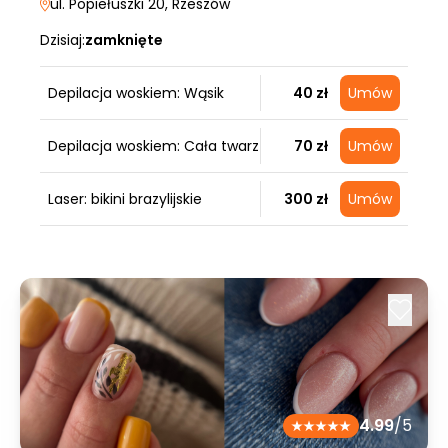
ul. Popiełuszki 20
, Rzeszów
Dzisiaj:
zamknięte
Depilacja woskiem: Wąsik
40 zł
Umów
Depilacja woskiem: Cała twarz
70 zł
Umów
Laser: bikini brazylijskie
300 zł
Umów
4.99
/5