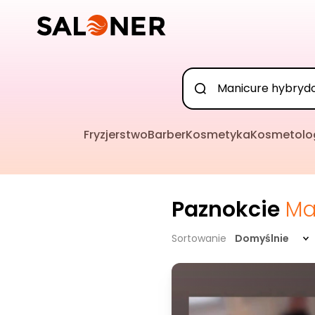
Fryzjerstwo
Barber
Kosmetyka
Kosmetolo
Paznokcie
Ma
Sortowanie
Domyślnie