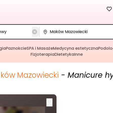
gia
Paznokcie
SPA i Masaże
Medycyna estetyczna
Podolo
Fizjoterapia
Dietetyka
Inne
ków Mazowiecki
- Manicure h