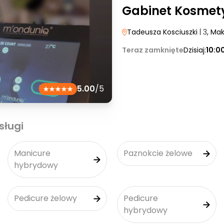
Gabinet Kosmet
Tadeusza Kosciuszki
| 3
, Ma
Teraz zamknięte
Dzisiaj:
10:0
5.00
/5
sługi
Manicure
Paznokcie żelowe
hybrydowy
Pedicure żelowy
Pedicure
hybrydowy