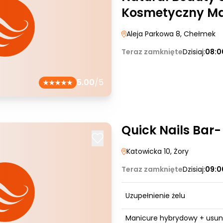
Kosmetyczny Ma
Aleja Parkowa 8
, Chełmek
Teraz zamknięte
Dzisiaj:
08:0
5.00
/5
Quick Nails Bar-
Katowicka 10
, Żory
Teraz zamknięte
Dzisiaj:
09:0
Uzupełnienie żelu
Manicure hybrydowy + usun