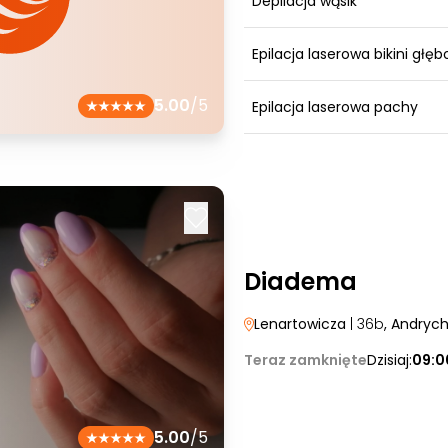
Depilacja wąsik
Epilacja laserowa bikini głęb
5.00
/5
Epilacja laserowa pachy
Diadema
Lenartowicza
| 36b
, Andryc
Teraz zamknięte
Dzisiaj:
09:0
5.00
/5