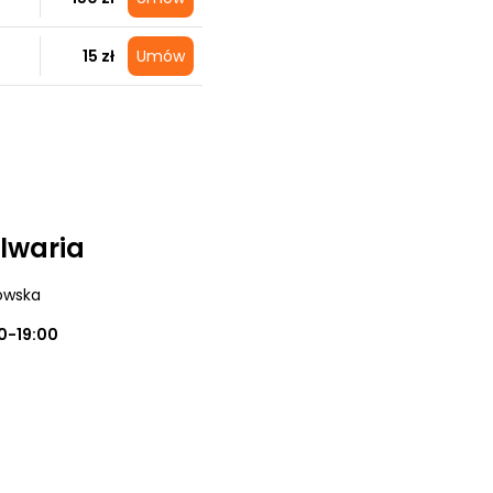
15 zł
Umów
alwaria
dowska
0-19:00