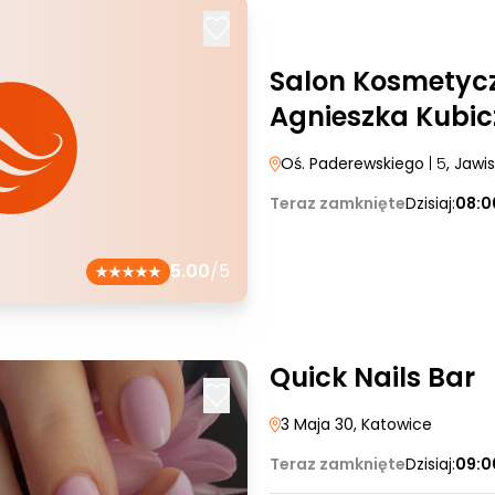
Salon Kosmetyc
Agnieszka Kubic
Oś. Paderewskiego
| 5
, Jawi
Teraz zamknięte
Dzisiaj:
08:0
5.00
/5
Quick Nails Bar
3 Maja 30
, Katowice
Teraz zamknięte
Dzisiaj:
09:0