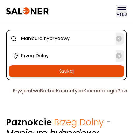
MENU
Szukaj
Fryzjerstwo
Barber
Kosmetyka
Kosmetologia
Pazno
Paznokcie
Brzeg Dolny
-