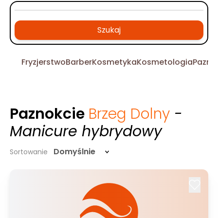
Szukaj
Fryzjerstwo
Barber
Kosmetyka
Kosmetologia
Pazno
Paznokcie
Brzeg Dolny
-
Manicure hybrydowy
Domyślnie
Sortowanie