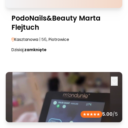
PodoNails&Beauty Marta
Flejtuch
Kasztanowa
| 56
, Piotrowice
Dzisiaj:
zamknięte
5.00
/5