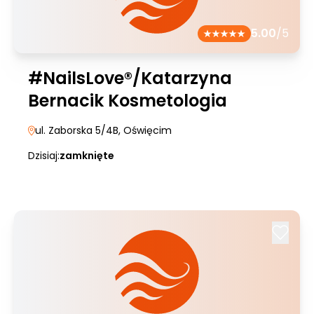
5.00
/5
#NailsLove®/Katarzyna
Bernacik Kosmetologia
ul. Zaborska 5/4B
, Oświęcim
Dzisiaj:
zamknięte