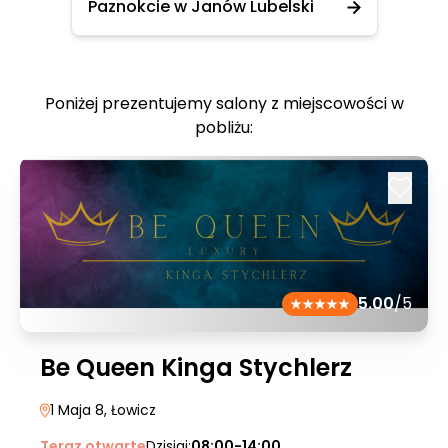
Paznokcie w Janów Lubelski
Poniżej prezentujemy salony z miejscowości w
pobliżu:
5.00
/5
Be Queen Kinga Stychlerz
1 Maja 8
, Łowicz
Teraz otwarte
Dzisiaj:
08:00-14:00