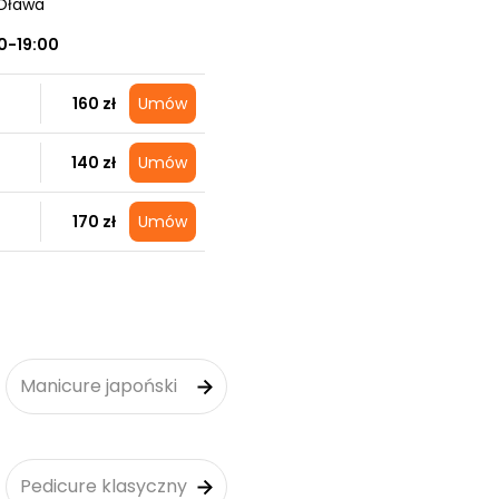
 Oława
0-19:00
160 zł
Umów
140 zł
Umów
170 zł
Umów
Manicure japoński
Pedicure klasyczny