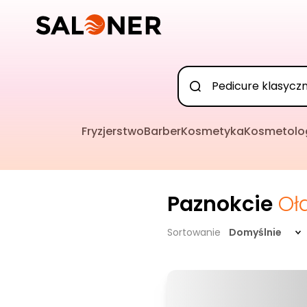
Fryzjerstwo
Barber
Kosmetyka
Kosmetolo
Paznokcie
Oł
Sortowanie
Domyślnie