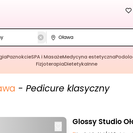
gia
Paznokcie
SPA i Masaże
Medycyna estetyczna
Podolo
Fizjoterapia
Dietetyka
Inne
awa
- Pedicure klasyczny
Glossy Studio O