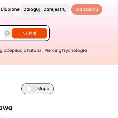
Ulubione
Zaloguj
Zarejestruj
Dla Salonu
Szukaj
gia
Depilacja
Tatuaż i Piercing
Trychologia
Mapa
Przełącz widok mapy
ława