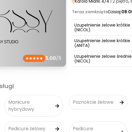
Karola Miarki 4/4
| 2 piętro
,
Teraz zamknięte
Dzisiaj:
08:0
Uzupełnienie żelowe krótkie
(NICOL)
Uzupełnienie żelowe krótkie
(ANITA)
Uzupełnienie żelowe średnie
5.00
/5
(NICOL)
sługi
Manicure
Paznokcie żelowe
hybrydowy
Pedicure żelowy
Pedicure