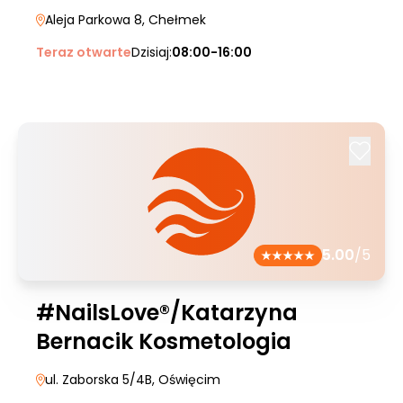
Aleja Parkowa 8
, Chełmek
Teraz otwarte
Dzisiaj:
08:00-16:00
5.00
/5
#NailsLove®/Katarzyna
Bernacik Kosmetologia
ul. Zaborska 5/4B
, Oświęcim