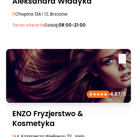
Aleksandra Władyka
Chopina 13A
| 13
, Brzozów
Teraz otwarte
Dzisiaj:
08:00-21:00
4.87
/5
ENZO Fryzjerstwo &
Kosmetyka
ul. Kazimierza Wielkiego 23
, Jasło