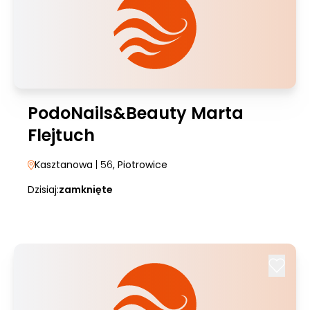
PodoNails&Beauty Marta
Flejtuch
Kasztanowa
| 56
, Piotrowice
Dzisiaj:
zamknięte