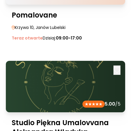
Pomalovane
Krzywa 10
, Janów Lubelski
Teraz otwarte
Dzisiaj:
09:00-17:00
5.00
/5
Studio Piękna Umalovvana