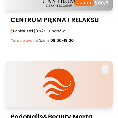
5.00
/5
CENTRUM PIĘKNA I RELAKSU
Popiełuszki
| 37/24
, Lubartów
Teraz otwarte
Dzisiaj:
09:00-19:00
PodoNails&Beauty Marta