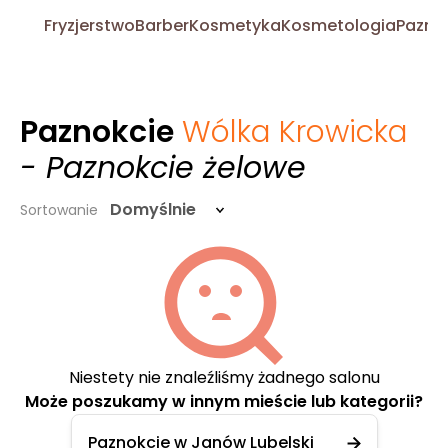
Fryzjerstwo
Barber
Kosmetyka
Kosmetologia
Pazno
Paznokcie
Wólka Krowicka
- Paznokcie żelowe
Domyślnie
Sortowanie
Niestety nie znaleźliśmy żadnego salonu
Może poszukamy w innym mieście lub kategorii?
Paznokcie w Janów Lubelski