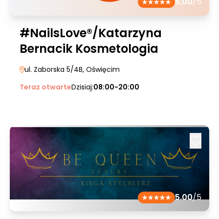
5.00
/5
#NailsLove®/Katarzyna
Bernacik Kosmetologia
ul. Zaborska 5/4B
, Oświęcim
Teraz otwarte
Dzisiaj:
08:00-20:00
5.00
/5