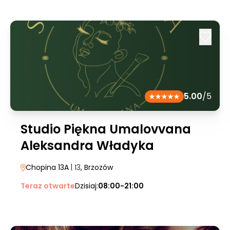
5.00
/5
Studio Piękna Umalovvana
Aleksandra Władyka
Chopina 13A
| 13
, Brzozów
Teraz otwarte
Dzisiaj:
08:00-21:00