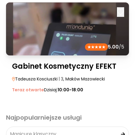
5.00
/5
Gabinet Kosmetyczny EFEKT
Tadeusza Kosciuszki
| 3
, Maków Mazowiecki
Teraz otwarte
Dzisiaj:
10:00-18:00
Najpopularniejsze usługi
Manicure klasyczny