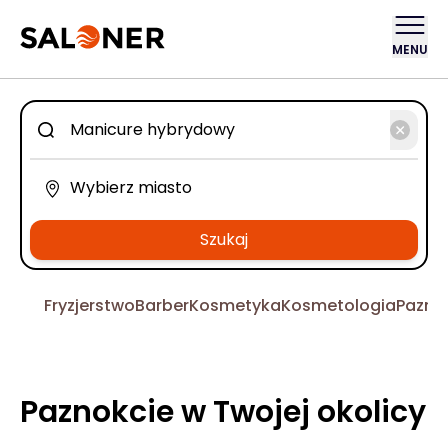
MENU
Szukaj
Fryzjerstwo
Barber
Kosmetyka
Kosmetologia
Pazno
Paznokcie w Twojej okolicy