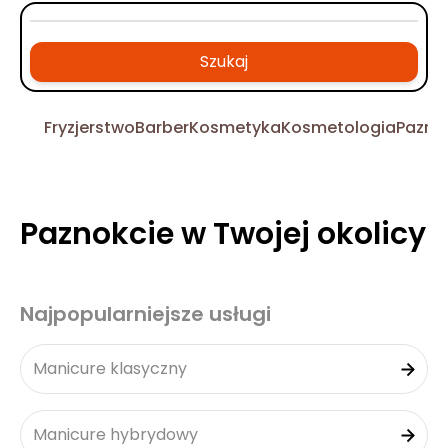
Szukaj
Fryzjerstwo
Barber
Kosmetyka
Kosmetologia
Pazno
Paznokcie w Twojej okolicy
Najpopularniejsze usługi
Manicure klasyczny
Manicure hybrydowy