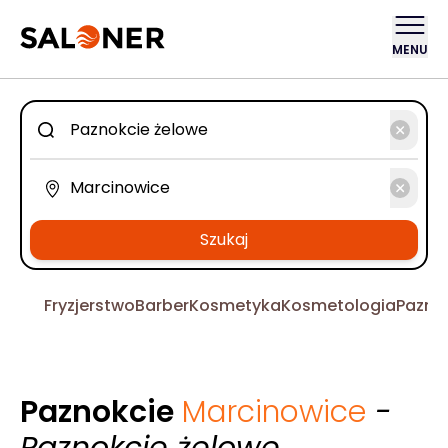
MENU
Szukaj
Fryzjerstwo
Barber
Kosmetyka
Kosmetologia
Pazno
Paznokcie
Marcinowice
-