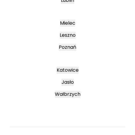
Lublin
Mielec
Leszno
Poznań
Katowice
Jasło
Wałbrzych