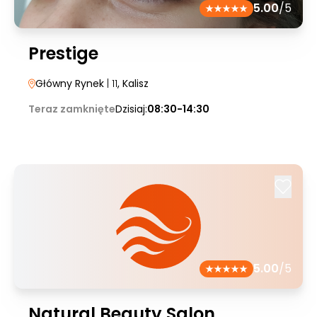
5.00
/5
Prestige
Główny Rynek
| 11
, Kalisz
Teraz zamknięte
Dzisiaj:
08:30-14:30
5.00
/5
Natural Beauty Salon