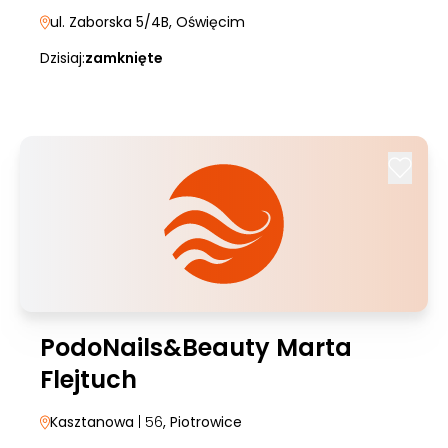
ul. Zaborska 5/4B
, Oświęcim
Dzisiaj:
zamknięte
PodoNails&Beauty Marta
Flejtuch
Kasztanowa
| 56
, Piotrowice