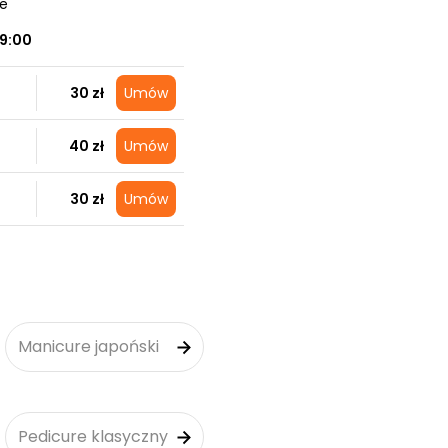
ce
19:00
30 zł
Umów
40 zł
Umów
30 zł
Umów
Manicure japoński
Pedicure klasyczny