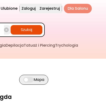
Ulubione
Zaloguj
Zarejestruj
Dla Salonu
Szukaj
gia
Depilacja
Tatuaż i Piercing
Trychologia
Mapa
Przełącz widok mapy
agda