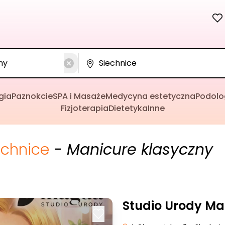
gia
Paznokcie
SPA i Masaże
Medycyna estetyczna
Podolo
Fizjoterapia
Dietetyka
Inne
echnice
- Manicure klasyczny
Studio Urody M