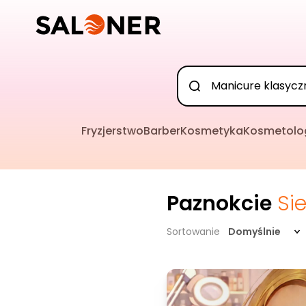
Fryzjerstwo
Barber
Kosmetyka
Kosmetolo
Paznokcie
Si
Sortowanie
Domyślnie