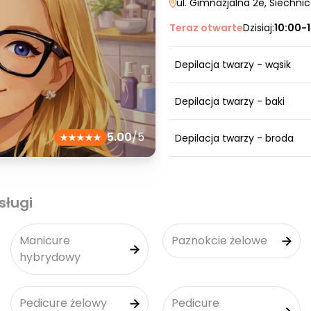
ul. Gimnazjalna 2e
, Siechni
Teraz otwarte
Dzisiaj:
10:00-
Depilacja twarzy - wąsik
Depilacja twarzy - baki
5.00
/5
Depilacja twarzy - broda
sługi
Manicure
Paznokcie żelowe
hybrydowy
Pedicure żelowy
Pedicure