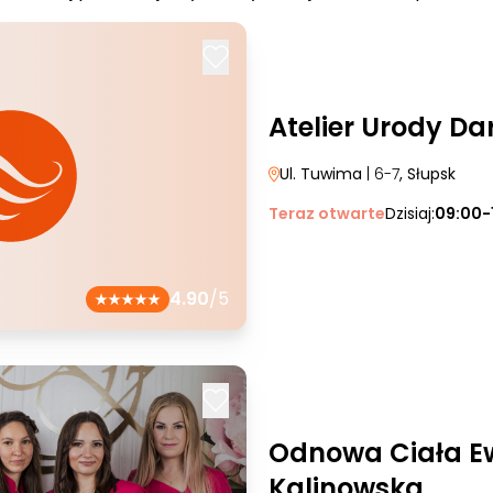
Atelier Urody Da
Ul. Tuwima
| 6-7
, Słupsk
Teraz otwarte
Dzisiaj:
09:00-
4.90
/5
Odnowa Ciała Ew
Kalinowska