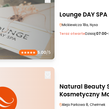
Lounge DAY SPA
Mickiewicza 18a
, Nysa
Teraz otwarte
Dzisiaj:
07:00-
5.00
/5
Natural Beauty 
Kosmetyczny Ma
Aleja Parkowa 8
, Chełmek