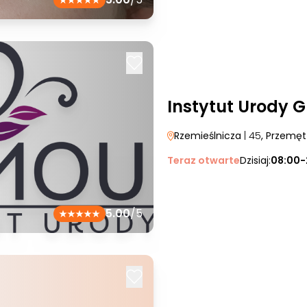
Instytut Urody 
Rzemieślnicza
| 45
, Przemęt
Teraz otwarte
Dzisiaj:
08:00-
5.00
/5