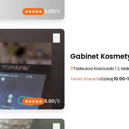
5.00
/5
Gabinet Kosmet
Tadeusza Kosciuszki
| 3
, Ma
Teraz otwarte
Dzisiaj:
10:00-
5.00
/5