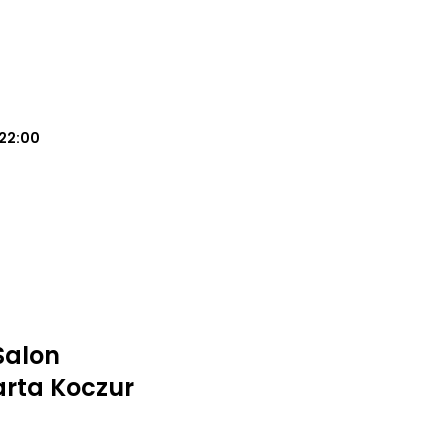
22:00
Salon
rta Koczur