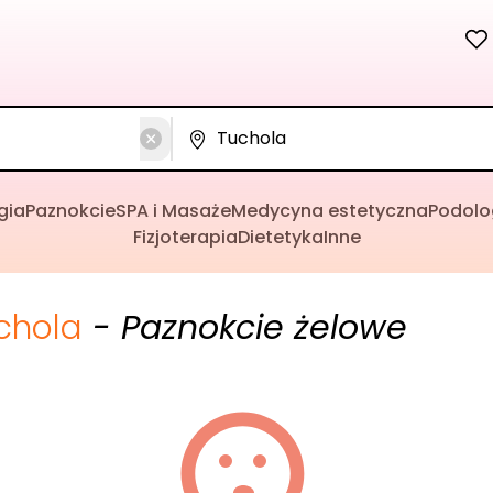
gia
Paznokcie
SPA i Masaże
Medycyna estetyczna
Podolo
Fizjoterapia
Dietetyka
Inne
chola
- Paznokcie żelowe