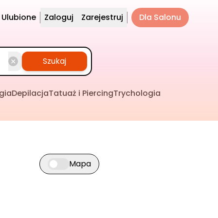
Ulubione
Zaloguj
Zarejestruj
Dla Salonu
Szukaj
gia
Depilacja
Tatuaż i Piercing
Trychologia
Mapa
Przełącz widok mapy