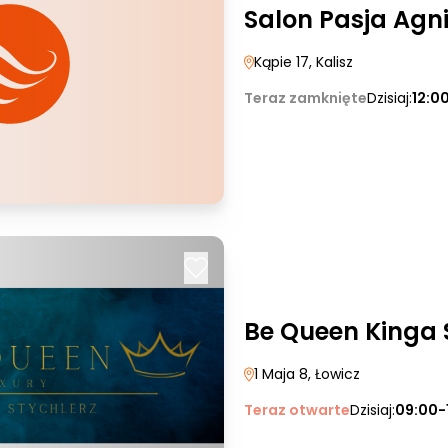
Salon Pasja Agn
Kąpie 17
, Kalisz
Teraz zamknięte
Dzisiaj:
12:0
Be Queen Kinga 
1 Maja 8
, Łowicz
Teraz otwarte
Dzisiaj:
09:00-