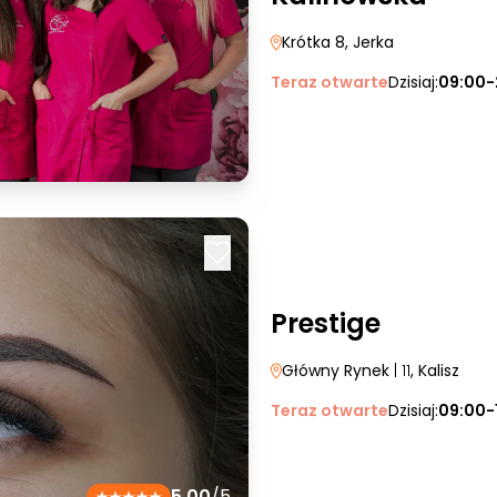
Krótka 8
, Jerka
Teraz otwarte
Dzisiaj:
09:00-
Prestige
Główny Rynek
| 11
, Kalisz
Teraz otwarte
Dzisiaj:
09:00-
5.00
/5