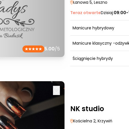
Łanowa 5
, Leszno
Teraz otwarte
Dzisiaj:
09:00-
Manicure hybrydowy
Manicure klasyczny -odżyw
5.00
/5
Ściągnięcie hybrydy
NK studio
Kościelna 2
, Krzywiń