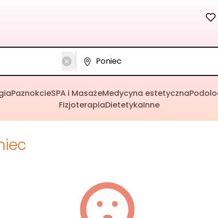
gia
Paznokcie
SPA i Masaże
Medycyna estetyczna
Podolo
Fizjoterapia
Dietetyka
Inne
niec