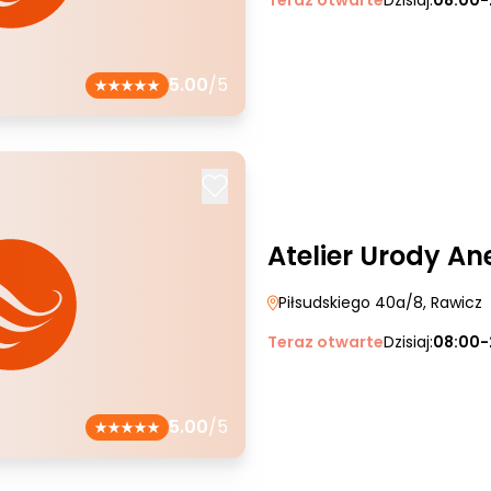
Teraz otwarte
Dzisiaj:
08:00-
5.00
/5
Atelier Urody An
Piłsudskiego 40a/8
, Rawicz
Teraz otwarte
Dzisiaj:
08:00-
5.00
/5