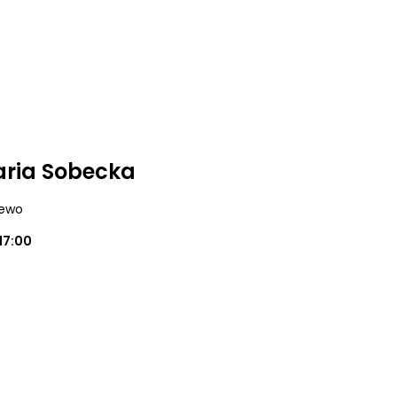
aria Sobecka
iewo
17:00