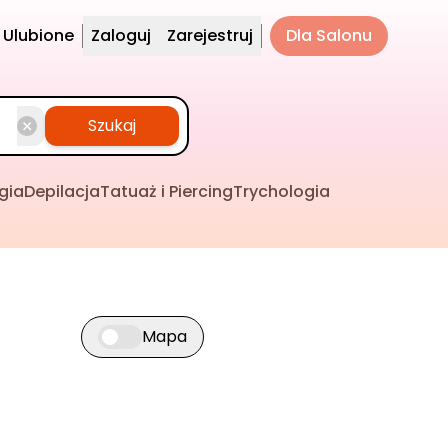
Ulubione
Zaloguj
Zarejestruj
Dla Salonu
Szukaj
gia
Depilacja
Tatuaż i Piercing
Trychologia
Mapa
Przełącz widok mapy