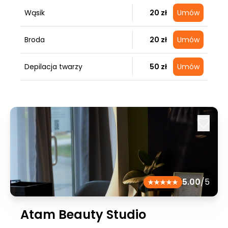
Wąsik
20 zł
Umów
Broda
20 zł
Umów
Depilacja twarzy
50 zł
Umów
5.00
/5
Atam Beauty Studio