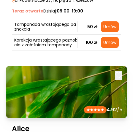
ul Podwisłocze 27/19, piętro 1
, Rzeszów
Teraz otwarte
Dzisiaj:
09:00-19:00
Tamponada wrastającego pa
50 zł
Umów
znokcia
Korekcja wrastającego paznok
100 zł
Umów
cia z założniem tamponady
4.92
/5
Alice