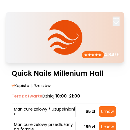
4.84
/5
Quick Nails Millenium Hall
Kopisto 1
, Rzeszów
Teraz otwarte
Dzisiaj:
10:00-21:00
Manicure żelowy / uzupełniani
165 zł
Umów
e
Manicure żelowy przedłużany
189 zł
Umów
na formie