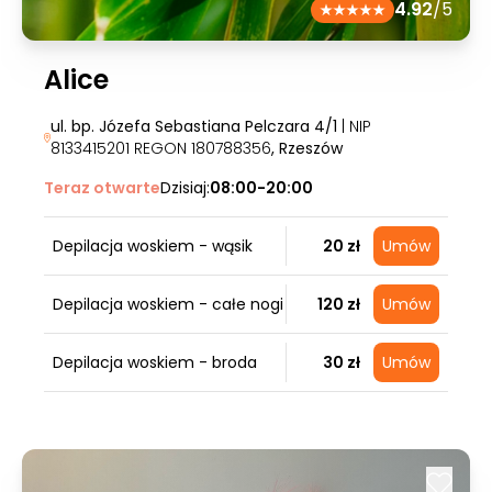
4.92
/5
Alice
ul. bp. Józefa Sebastiana Pelczara 4/1
| NIP
8133415201 REGON 180788356
, Rzeszów
Teraz otwarte
Dzisiaj:
08:00-20:00
Depilacja woskiem - wąsik
20 zł
Umów
Depilacja woskiem - całe nogi
120 zł
Umów
Depilacja woskiem - broda
30 zł
Umów