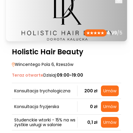
4.99
/5
Holistic Hair Beauty
Wincentego Pola 6
, Rzeszów
Teraz otwarte
Dzisiaj:
09:00-19:00
Konsultacja trychologiczna
200 zł
Umów
Konsultacja fryzjerska
0 zł
Umów
Studenckie wtorki - 15% na ws
0,1 zł
Umów
zystkie usługi w salonie