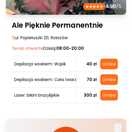
4.90
/5
Ale Pięknie Permanentnie
ul. Popiełuszki 20
, Rzeszów
Teraz otwarte
Dzisiaj:
08:00-20:00
Depilacja woskiem: Wąsik
40 zł
Umów
Depilacja woskiem: Cała twarz
70 zł
Umów
Laser: bikini brazylijskie
300 zł
Umów