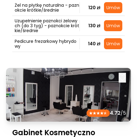
Żel na płytkę naturalna - pazn
120 zł
Umów
okcie krótkie/średnie
Uzupełnienie paznokci żelowy
ch (do 3 tyg) - paznokcie krót
130 zł
Umów
kie/średnie
Pedicure frezarkowy hybrydo
140 zł
Umów
wy
4.72
/5
Gabinet Kosmetyczno