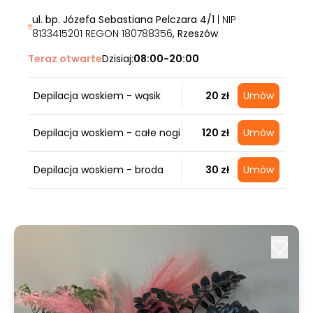
ul. bp. Józefa Sebastiana Pelczara 4/1
| NIP
8133415201 REGON 180788356
, Rzeszów
Teraz otwarte
Dzisiaj:
08:00-20:00
Depilacja woskiem - wąsik
20 zł
Umów
Depilacja woskiem - całe nogi
120 zł
Umów
Depilacja woskiem - broda
30 zł
Umów