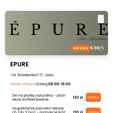
5.00
/5
EPURE
Ul. Śniadeckich 17
, Jasło
Teraz otwarte
Dzisiaj:
09:00-19:00
Żel na płytkę naturalna - pazn
120 zł
Umów
okcie krótkie/średnie
Uzupełnienie paznokci żelowy
ch (do 3 tyg) - paznokcie krót
130 zł
Umów