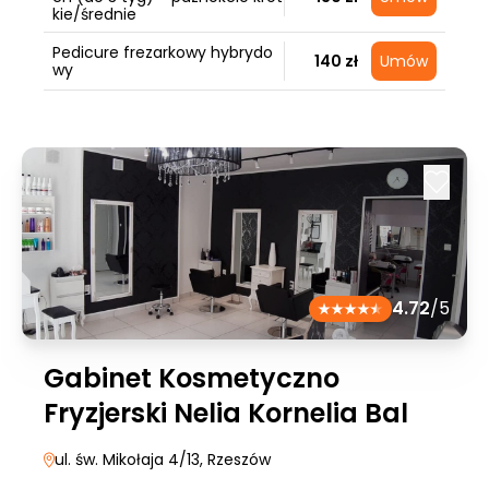
kie/średnie
Pedicure frezarkowy hybrydo
140 zł
Umów
wy
4.72
/5
Gabinet Kosmetyczno
Fryzjerski Nelia Kornelia Bal
ul. św. Mikołaja 4/13
, Rzeszów