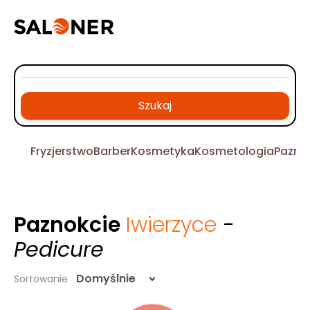
Szukaj
Fryzjerstwo
Barber
Kosmetyka
Kosmetologia
Pazno
Paznokcie
Iwierzyce
-
Pedicure
Domyślnie
Sortowanie