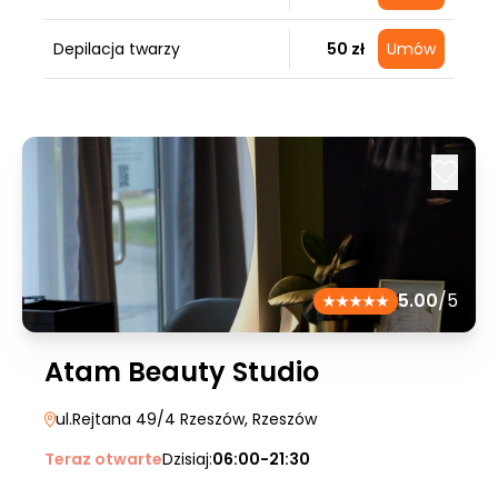
Depilacja twarzy
50 zł
Umów
5.00
/5
Atam Beauty Studio
ul.Rejtana 49/4 Rzeszów
, Rzeszów
Teraz otwarte
Dzisiaj:
06:00-21:30