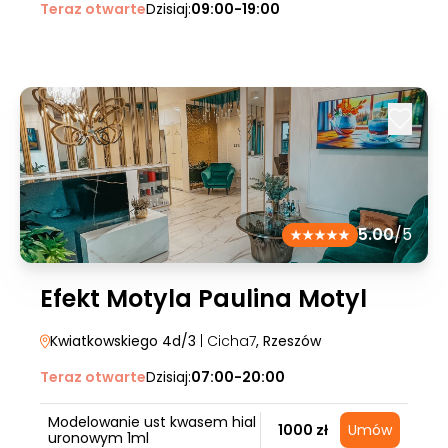
Teraz otwarte
Dzisiaj:
09:00-19:00
5.00
/5
Efekt Motyla Paulina Motyl
Kwiatkowskiego 4d/3
| Cicha7
, Rzeszów
Teraz otwarte
Dzisiaj:
07:00-20:00
Modelowanie ust kwasem hial
1000 zł
Umów
uronowym 1ml