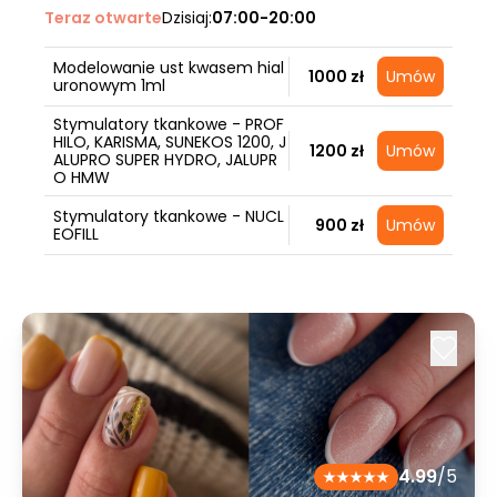
Teraz otwarte
Dzisiaj:
07:00-20:00
Modelowanie ust kwasem hial
1000 zł
Umów
uronowym 1ml
Stymulatory tkankowe - PROF
HILO, KARISMA, SUNEKOS 1200, J
1200 zł
Umów
ALUPRO SUPER HYDRO, JALUPR
O HMW
Stymulatory tkankowe - NUCL
900 zł
Umów
EOFILL
4.99
/5