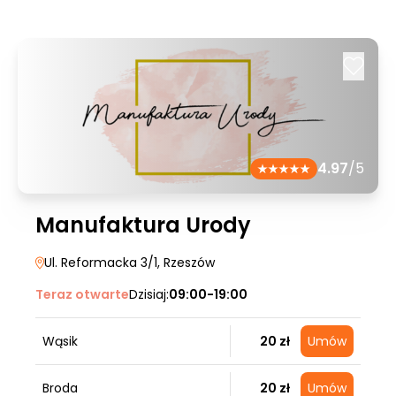
4.97
/5
Manufaktura Urody
Ul. Reformacka 3/1
, Rzeszów
Teraz otwarte
Dzisiaj:
09:00-19:00
Wąsik
20 zł
Umów
Broda
20 zł
Umów