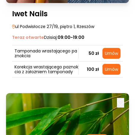
Iwet Nails
ul Podwisłocze 27/19, piętro 1
, Rzeszów
Teraz otwarte
Dzisiaj:
09:00-19:00
Tamponada wrastającego pa
50 zł
Umów
znokcia
Korekcja wrastającego paznok
100 zł
Umów
cia z założniem tamponady