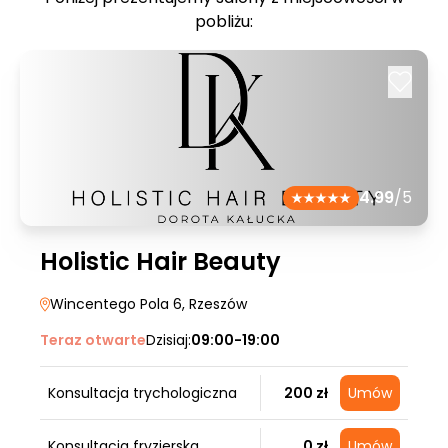
pobliżu:
4.99
/5
Holistic Hair Beauty
Wincentego Pola 6
, Rzeszów
Teraz otwarte
Dzisiaj:
09:00-19:00
Konsultacja trychologiczna
200 zł
Umów
Konsultacja fryzjerska
0 zł
Umów