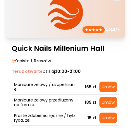
4.84
/5
Quick Nails Millenium Hall
Kopisto 1
, Rzeszów
Teraz otwarte
Dzisiaj:
10:00-21:00
Manicure żelowy / uzupełniani
165 zł
Umów
e
Manicure żelowy przedłużany
189 zł
Umów
na formie
Proste zdobienia ręczne / hyb
15 zł
Umów
ryda, żel