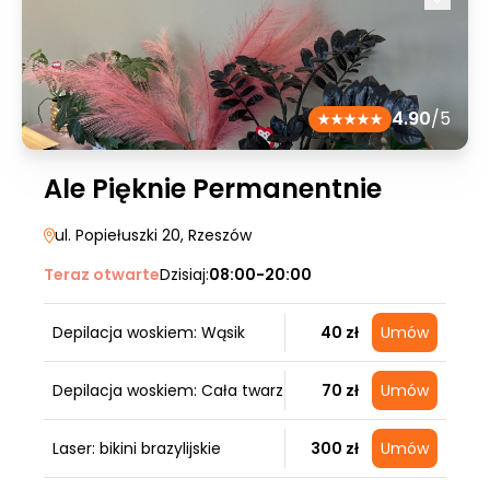
4.90
/5
Ale Pięknie Permanentnie
ul. Popiełuszki 20
, Rzeszów
Teraz otwarte
Dzisiaj:
08:00-20:00
Depilacja woskiem: Wąsik
40 zł
Umów
Depilacja woskiem: Cała twarz
70 zł
Umów
Laser: bikini brazylijskie
300 zł
Umów