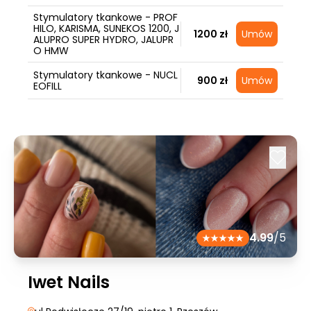
Stymulatory tkankowe - PROF
HILO, KARISMA, SUNEKOS 1200, J
1200 zł
Umów
ALUPRO SUPER HYDRO, JALUPR
O HMW
Stymulatory tkankowe - NUCL
900 zł
Umów
EOFILL
4.99
/5
Iwet Nails