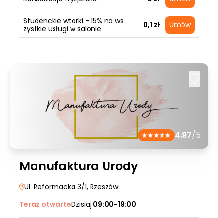
Studenckie wtorki - 15% na ws
0,1 zł
Umów
zystkie usługi w salonie
4.97
/5
Manufaktura Urody
Ul. Reformacka 3/1
, Rzeszów
Teraz otwarte
Dzisiaj:
09:00-19:00