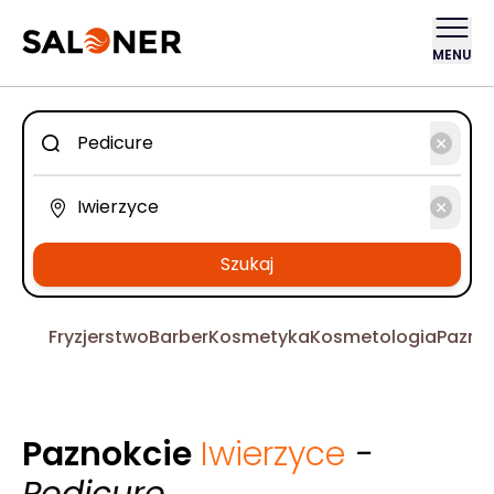
MENU
Szukaj
Fryzjerstwo
Barber
Kosmetyka
Kosmetologia
Pazno
Paznokcie
Iwierzyce
-