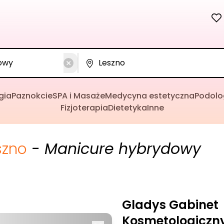
gia
Paznokcie
SPA i Masaże
Medycyna estetyczna
Podolo
Fizjoterapia
Dietetyka
Inne
szno
- Manicure hybrydowy
Gladys Gabinet
Kosmetologiczn