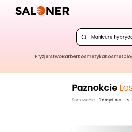
Fryzjerstwo
Barber
Kosmetyka
Kosmetolo
Paznokcie
Le
Sortowanie
Domyślnie