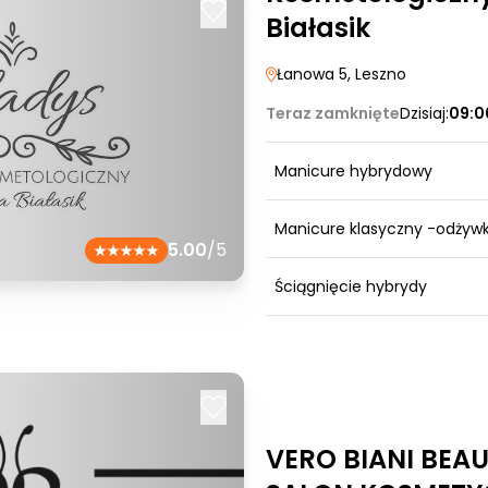
Białasik
Łanowa 5
, Leszno
Teraz zamknięte
Dzisiaj:
09:0
Manicure hybrydowy
Manicure klasyczny -odżyw
5.00
/5
Ściągnięcie hybrydy
VERO BIANI BEA