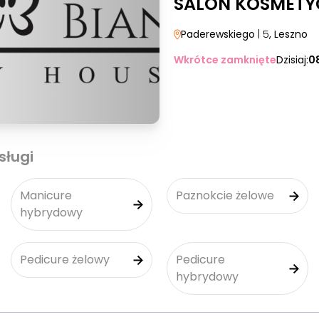
SALON KOSMETY
Paderewskiego
| 5
, Leszno
Wkrótce zamknięte
Dzisiaj:
0
sługi
Manicure
Paznokcie żelowe
hybrydowy
Pedicure żelowy
Pedicure
hybrydowy