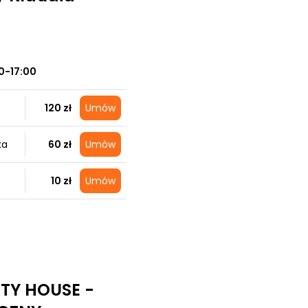
0-17:00
120 zł
Umów
ka
60 zł
Umów
10 zł
Umów
UTY HOUSE -