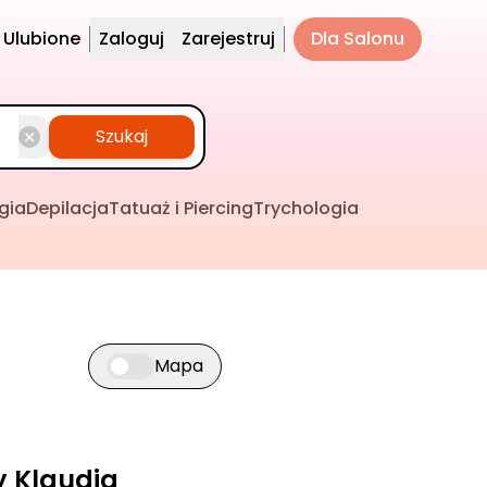
Ulubione
Zaloguj
Zarejestruj
Dla Salonu
Szukaj
gia
Depilacja
Tatuaż i Piercing
Trychologia
Mapa
Przełącz widok mapy
y Klaudia