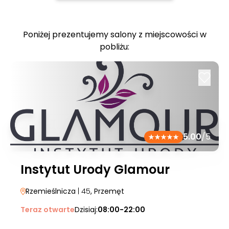
Poniżej prezentujemy salony z miejscowości w
pobliżu:
5.00
/5
Instytut Urody Glamour
Rzemieślnicza
| 45
, Przemęt
Teraz otwarte
Dzisiaj:
08:00-22:00