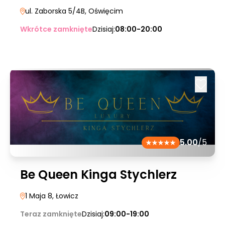
ul. Zaborska 5/4B
, Oświęcim
Wkrótce zamknięte
Dzisiaj:
08:00-20:00
5.00
/5
Be Queen Kinga Stychlerz
1 Maja 8
, Łowicz
Teraz zamknięte
Dzisiaj:
09:00-19:00