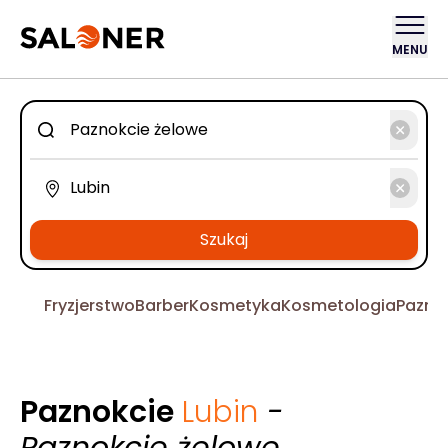
MENU
Szukaj
Fryzjerstwo
Barber
Kosmetyka
Kosmetologia
Pazno
Paznokcie
Lubin
-