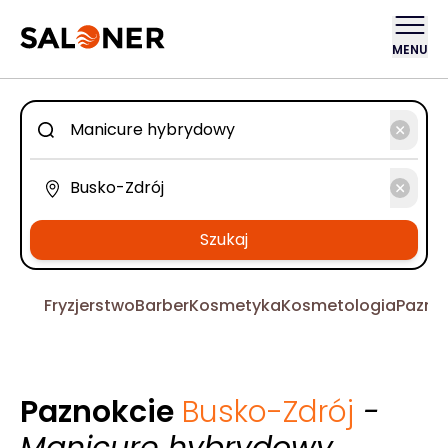
MENU
Szukaj
Fryzjerstwo
Barber
Kosmetyka
Kosmetologia
Pazno
Paznokcie
Busko-Zdrój
-