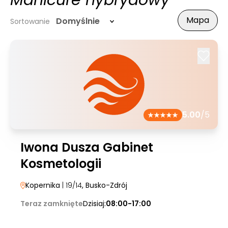
Manicure hybrydowy
Mapa
Domyślnie
Sortowanie
5.00
/5
Iwona Dusza Gabinet
Kosmetologii
Kopernika
| 19/14
, Busko-Zdrój
Teraz zamknięte
Dzisiaj:
08:00-17:00