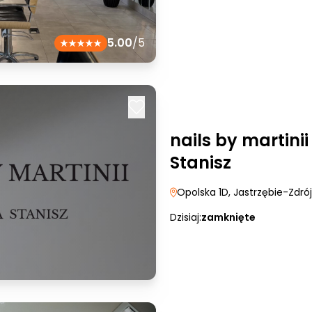
5.00
/5
nails by martini
Stanisz
Opolska 1D
, Jastrzębie-Zdrój
Dzisiaj:
zamknięte