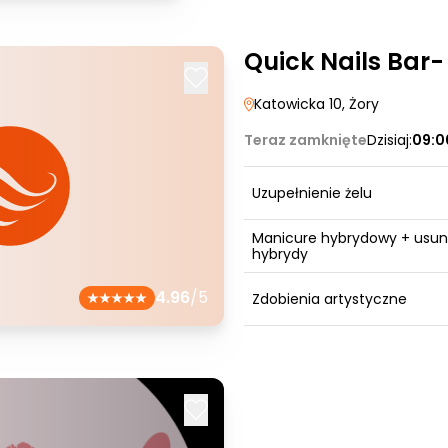
Quick Nails Bar-
Katowicka 10
, Żory
Teraz zamknięte
Dzisiaj:
09:0
Uzupełnienie żelu
Manicure hybrydowy + usun
hybrydy
4.96
/5
Zdobienia artystyczne