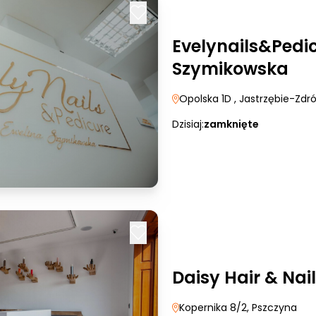
Evelynails&Pedi
Szymikowska
Opolska 1D
, Jastrzębie-Zdró
Dzisiaj:
zamknięte
Daisy Hair & Nail
Kopernika 8/2
, Pszczyna