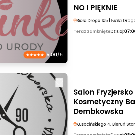
NO I PIĘKNIE
Biała Droga 105
| Biała Drog
Teraz zamknięte
Dzisiaj:
07:0
5.00
/5
Salon Fryzjersko
Kosmetyczny Ba
Dembkowska
Kusocińskiego 4
, Bieruń Sta