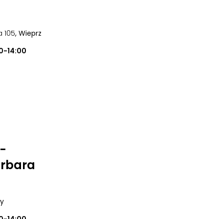
a 105
, Wieprz
0-14:00
 -
rbara
ry