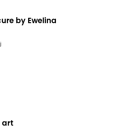
cure by Ewelina
j
 art