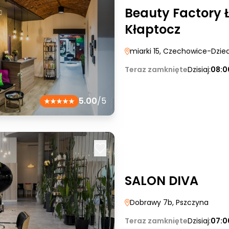
Beauty Factory 
Kłaptocz
miarki 15
, Czechowice-Dzie
Teraz zamknięte
Dzisiaj:
08:0
5.00
/5
SALON DIVA
Dobrawy 7b
, Pszczyna
Teraz zamknięte
Dzisiaj:
07:0