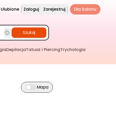
Ulubione
Zaloguj
Zarejestruj
Dla Salonu
Szukaj
gia
Depilacja
Tatuaż i Piercing
Trychologia
Mapa
Przełącz widok mapy