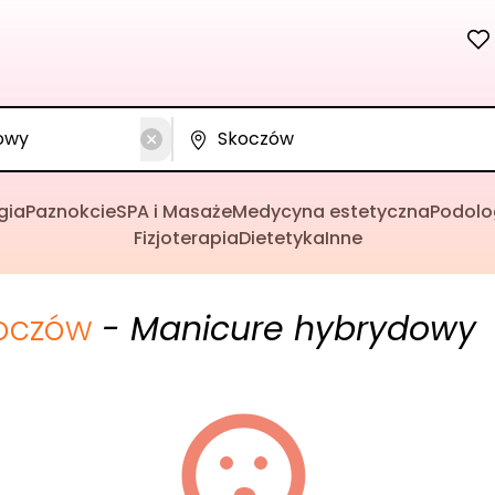
gia
Paznokcie
SPA i Masaże
Medycyna estetyczna
Podolo
Fizjoterapia
Dietetyka
Inne
oczów
- Manicure hybrydowy