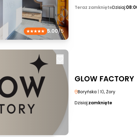
Teraz zamknięte
Dzisiaj:
08:0
5.00
/5
GLOW FACTORY
Boryńska
| 10
, Żory
Dzisiaj:
zamknięte