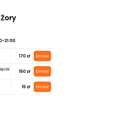
 Żory
0-21:00
170 zł
Umów
ięcie
150 zł
Umów
15 zł
Umów