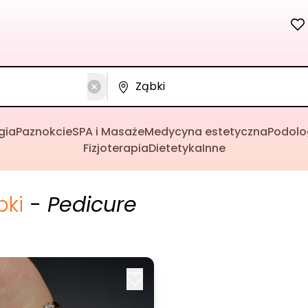
gia
Paznokcie
SPA i Masaże
Medycyna estetyczna
Podolo
Fizjoterapia
Dietetyka
Inne
bki
- Pedicure