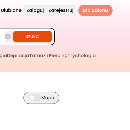
Ulubione
Zaloguj
Zarejestruj
Dla Salonu
Szukaj
gia
Depilacja
Tatuaż i Piercing
Trychologia
Mapa
Przełącz widok mapy