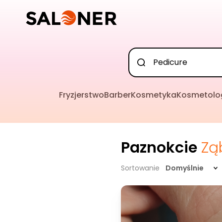
Fryzjerstwo
Barber
Kosmetyka
Kosmetolo
Paznokcie
Zą
Sortowanie
Domyślnie