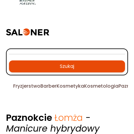
Szukaj
Fryzjerstwo
Barber
Kosmetyka
Kosmetologia
Pazno
Paznokcie
Łomża
-
Manicure hybrydowy