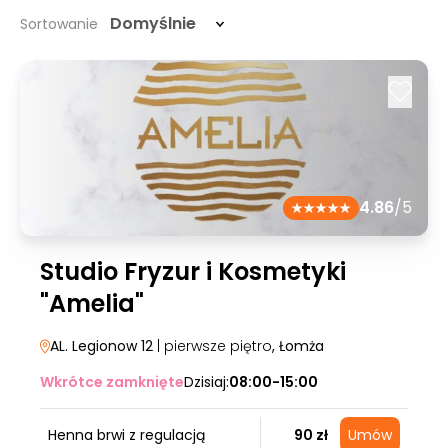
Domyślnie
Sortowanie
4.86
/5
Studio Fryzur i Kosmetyki
"Amelia"
AL. Legionow 12
| pierwsze piętro
, Łomża
Wkrótce zamknięte
Dzisiaj:
08:00-15:00
Henna brwi z regulacją
90 zł
Umów