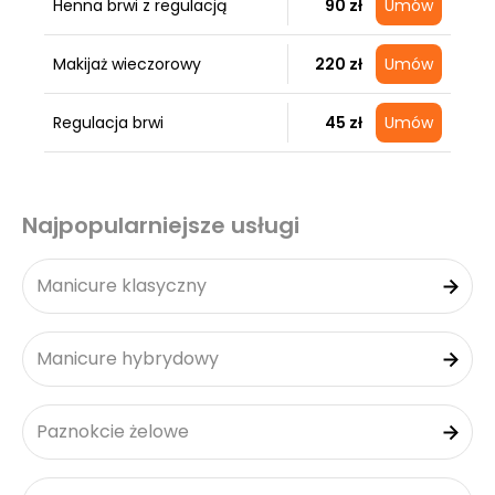
Henna brwi z regulacją
90 zł
Umów
Makijaż wieczorowy
220 zł
Umów
Regulacja brwi
45 zł
Umów
Najpopularniejsze usługi
Manicure klasyczny
Manicure hybrydowy
Paznokcie żelowe