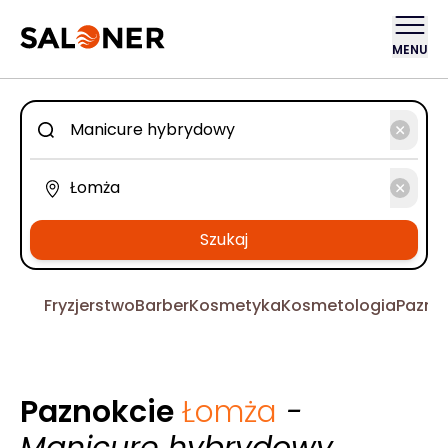
MENU
Szukaj
Fryzjerstwo
Barber
Kosmetyka
Kosmetologia
Pazno
Paznokcie
Łomża
-