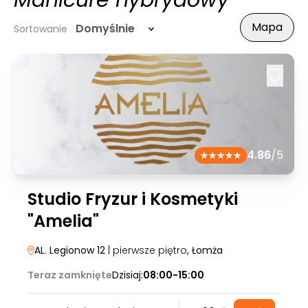
Manicure hybrydowy
Mapa
Domyślnie
Sortowanie
4.86
/5
Studio Fryzur i Kosmetyki
"Amelia"
AL. Legionow 12
| pierwsze piętro
, Łomża
Teraz zamknięte
Dzisiaj:
08:00-15:00