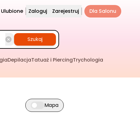
Ulubione
Zaloguj
Zarejestruj
Dla Salonu
Szukaj
gia
Depilacja
Tatuaż i Piercing
Trychologia
Mapa
Przełącz widok mapy