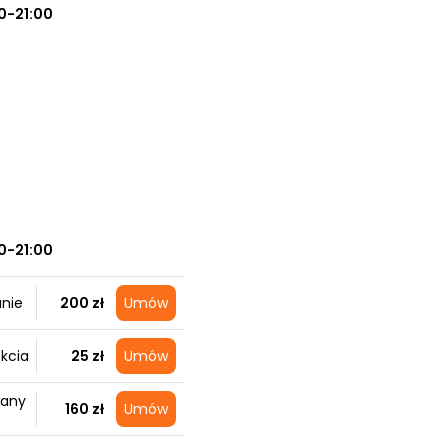
0-21:00
0-21:00
anie
200 zł
Umów
kcia
25 zł
Umów
wany
160 zł
Umów