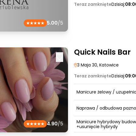
Teraz zamknięte
Dzisiaj:
08:0
5.00
/5
Quick Nails Bar
3 Maja 30
, Katowice
Teraz zamknięte
Dzisiaj:
09:0
Manicure żelowy / uzupełni
Naprawa / odbudowa pazno
Manicure hybrydowy budo
4.90
/5
+usunięcie hybrydy