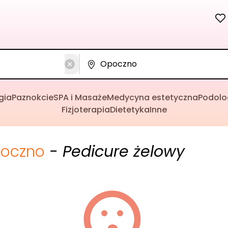
gia
Paznokcie
SPA i Masaże
Medycyna estetyczna
Podolo
Fizjoterapia
Dietetyka
Inne
oczno
- Pedicure żelowy