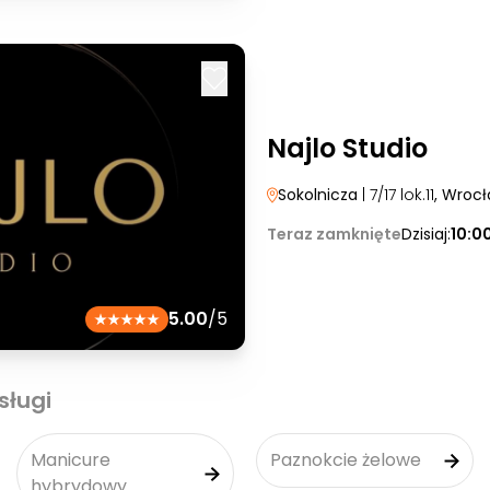
Najlo Studio
Sokolnicza
| 7/17 lok.11
, Wroc
Teraz zamknięte
Dzisiaj:
10:0
5.00
/5
sługi
Manicure
Paznokcie żelowe
hybrydowy